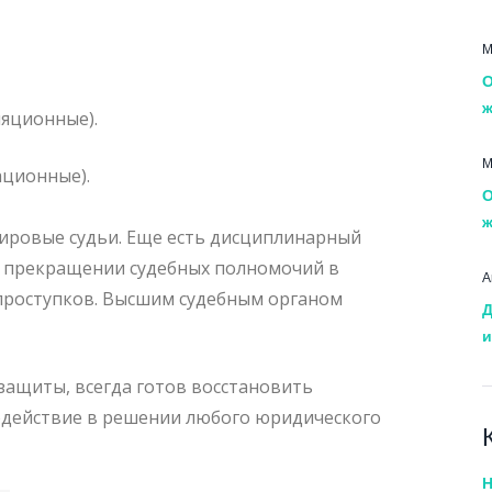
М
О
ж
яционные).
М
ационные).
О
ж
ировые судьи. Еще есть дисциплинарный
о прекращении судебных полномочий в
А
проступков. Высшим судебным органом
Д
и
ащиты, всегда готов восстановить
одействие в решении любого юридического
Н