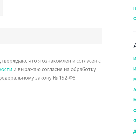
П
С
И
тверждаю, что я ознакомлен и согласен с
ности
и выражаю согласие на обработку
И
федеральному закону № 152-ФЗ.
М
А
М
Ф
Я
Д