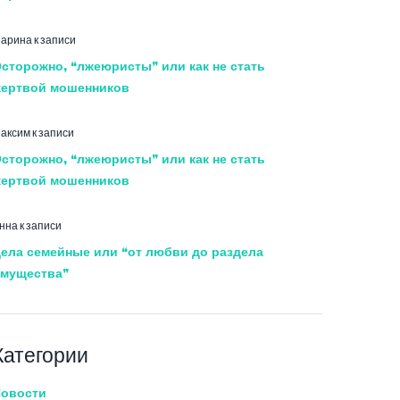
арина
к записи
сторожно, “лжеюристы” или как не стать
ертвой мошенников
аксим
к записи
сторожно, “лжеюристы” или как не стать
ертвой мошенников
нна
к записи
ела семейные или “от любви до раздела
мущества”
Категории
овости