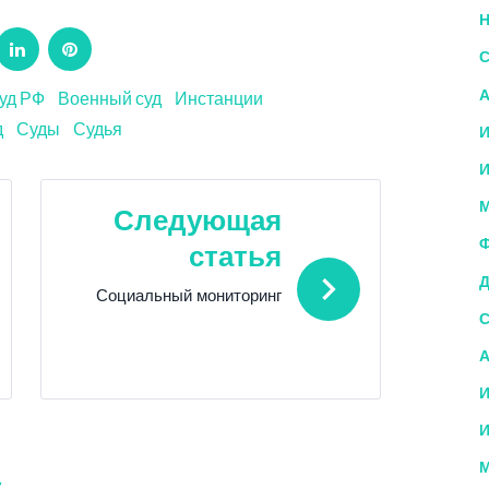
Н
ogle+
LinkedIn
Pinterest
С
А
уд РФ
Военный суд
Инстанции
д
Суды
Судья
И
И
М
Следующая
Ф
статья
Д
Социальный мониторинг
С
А
И
И
М