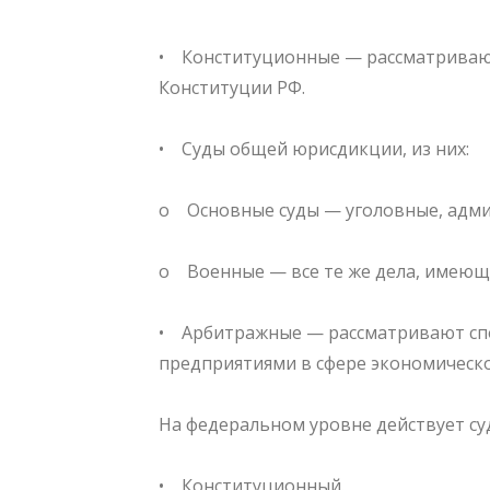
• Конституционные — рассматриваю
Конституции РФ.
⠀
• Суды общей юрисдикции, из них:
⠀
o Основные суды — уголовные, админ
⠀
o Военные — все те же дела, имеющ
⠀
• Арбитражные — рассматривают сп
предприятиями в сфере экономическо
⠀
На федеральном уровне действует су
⠀
• Конституционный.