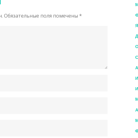
й
М
н.
Обязательные поля помечены
*
Ф
Я
Д
О
С
А
И
И
М
А
М
Ф