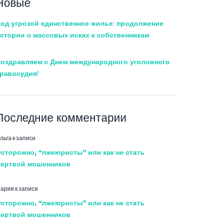
Новые
од угрозой единственное жилье: продолжение
стории о массовых исках к собственникам
оздравляем с Днем международного уголовного
равосудия!
Последние комментарии
льга
к записи
сторожно, “лжеюристы” или как не стать
ертвой мошенников
ария
к записи
сторожно, “лжеюристы” или как не стать
ертвой мошенников