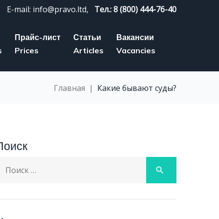
E-mail: info@pravo.ltd,
Тел.: 8 (800) 444-76-40
Прайс-лист
Статьи
Вакансии
s
Prices
Articles
Vacancies
Главная
|
Какие бывают суды?
Поиск
earch
search
or: