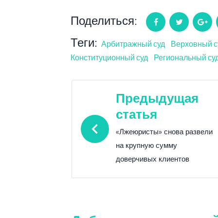
Поделиться:
Facebook
Twitter
Go
Теги:
Арбитражный суд
Верховный с
Конституционный суд
Региональный су
Навигация
Предыдущая
статья
по
«Лжеюристы» снова развели
записям
на крупную сумму
доверчивых клиентов