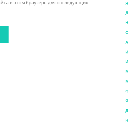
сайта в этом браузере для последующих
Я
Д
Н
С
А
И
И
М
М
Ф
Я
Д
Н