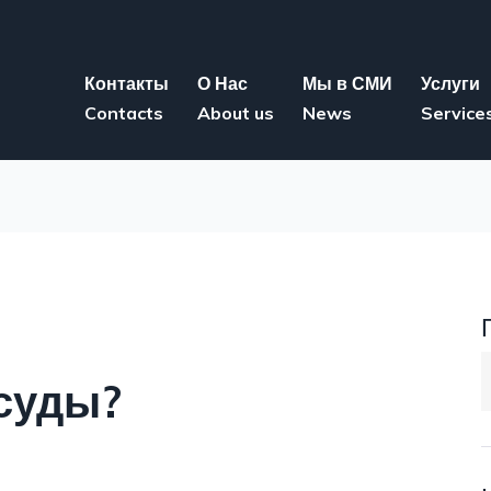
Контакты
О Нас
Мы в СМИ
Услуги
Contacts
About us
News
Service
S
суды?
f