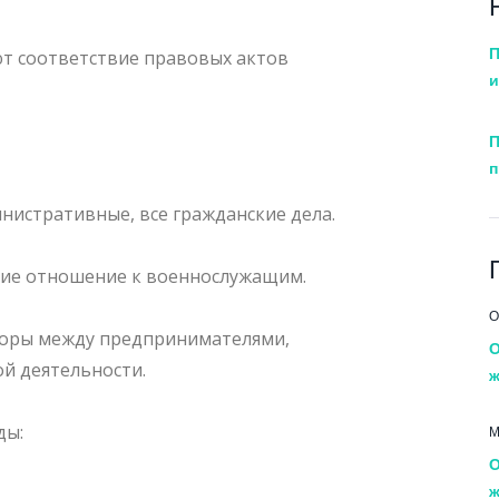
П
т соответствие правовых актов
и
П
п
истративные, все гражданские дела.
ие отношение к военнослужащим.
О
оры между предпринимателями,
О
й деятельности.
ж
ды:
М
О
ж