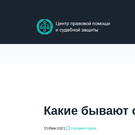
Skip
to
content
Какие бывают 
15 Июн 2021
0 комментарии
chat_bubble_outline