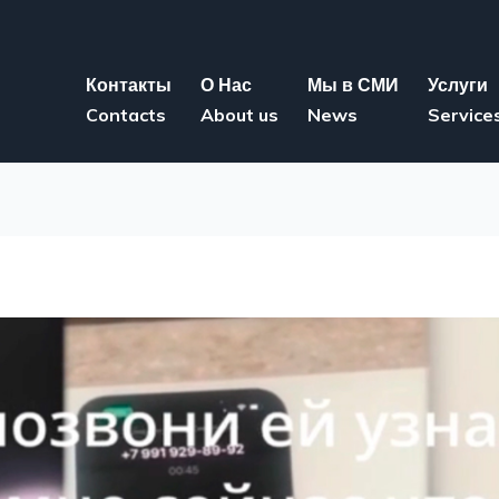
Контакты
О Нас
Мы в СМИ
Услуги
Contacts
About us
News
Service