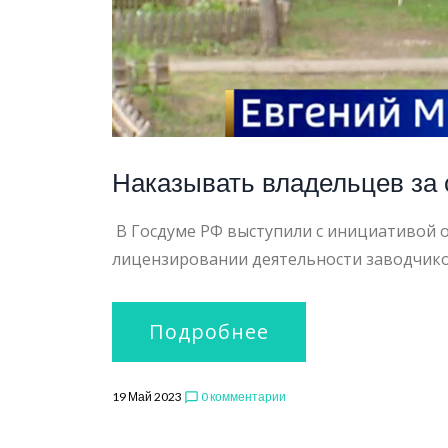
Наказывать владельцев за 
В Госдуме РФ выступили с инициативой 
лицензировании деятельности заводчико
Подробнее
19 Май 2023
0 комментарии
chat_bubble_outline