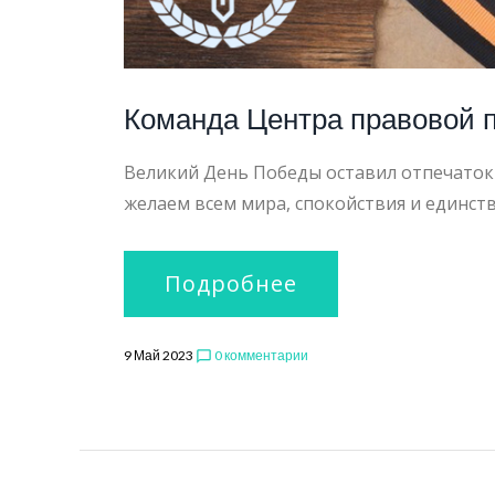
Команда Центра правовой 
Великий День Победы оставил отпечаток 
желаем всем мира, спокойствия и единст
Подробнее
9 Май 2023
0 комментарии
chat_bubble_outline