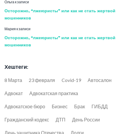
Ольга
к записи
Осторожно, “лжеюристы” или как не стать жертвой
мошенников
Мария
к записи
Осторожно, “лжеюристы” или как не стать жертвой
мошенников
Хештеги:
8 Марта
23 февраля
Covid-19
Автосалон
Адвокат
Адвокатская практика
Адвокатское бюро
Бизнес
Брак
ГИБДД
Гражданский кодекс
ДТП
День России
День защитника Отечества
Долги