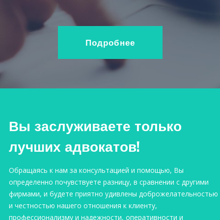
Подробнее
Вы заслуживаете только
лучших адвокатов!
Обращаясь к нам за консультацией и помощью, Вы
определенно почувствуете разницу, в сравнении с другими
фирмами, и будете приятно удивлены доброжелательностью
и честностью нашего отношения к клиенту,
профессионализму и надежности, оперативности и