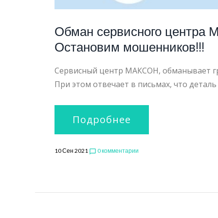
Обман сервисного центра М
Остановим мошенников!!!
Сервисный центр МАКСОН, обманывает гра
При этом отвечает в письмах, что деталь
Подробнее
10 Сен 2021
0 комментарии
chat_bubble_outline