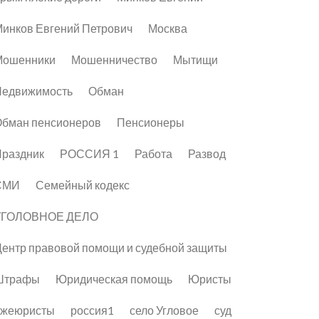
инков Евгений Петрович
Москва
Мошенники
Мошенничество
Мытищи
Недвижимость
Обман
бман пенсионеров
Пенсионеры
раздник
РОССИЯ 1
Работа
Развод
СМИ
Семейный кодекс
УГОЛОВНОЕ ДЕЛО
ентр правовой помощи и судебной защиты
Штрафы
Юридическая помощь
Юристы
лжеюристы
россия1
село Угловое
суд