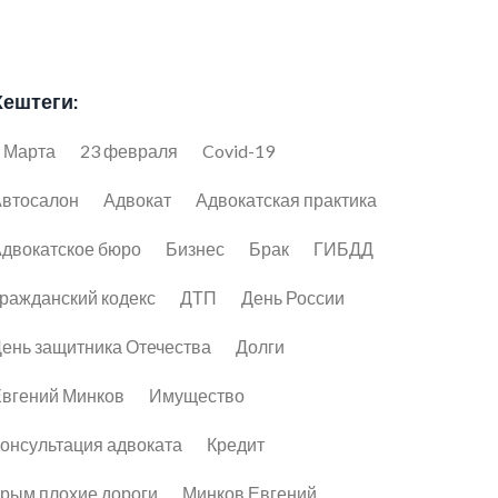
Хештеги:
 Марта
23 февраля
Covid-19
втосалон
Адвокат
Адвокатская практика
двокатское бюро
Бизнес
Брак
ГИБДД
ражданский кодекс
ДТП
День России
ень защитника Отечества
Долги
вгений Минков
Имущество
онсультация адвоката
Кредит
рым плохие дороги
Минков Евгений