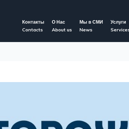
Контакты
О Нас
Мы в СМИ
Услуги
Contacts
About us
News
Service