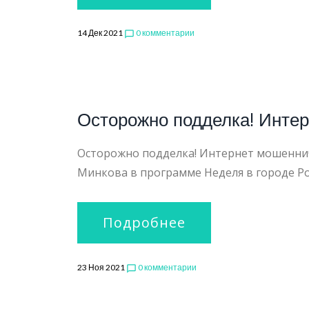
14 Дек 2021
0 комментарии
chat_bubble_outline
Осторожно подделка! Инте
Осторожно подделка! Интернет мошенни
Минкова в программе Неделя в городе Рос
Подробнее
23 Ноя 2021
0 комментарии
chat_bubble_outline