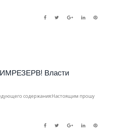
Facebook
Twitter
Google+
LinkedIn
Pinterest
 ХИМРЕЗЕРВ! Власти
следующего содержания:Настоящим прошу
Facebook
Twitter
Google+
LinkedIn
Pinterest