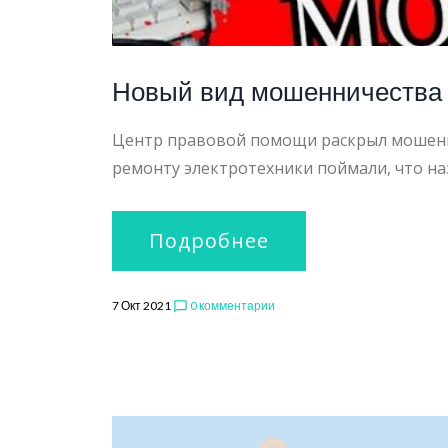
Новый вид мошенничества в
Центр правовой помощи раскрыл мошенни
ремонту электротехники поймали, что на
Подробнее
7 Окт 2021
0 комментарии
chat_bubble_outline