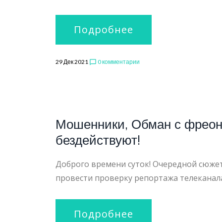
Подробнее
29 Дек 2021
0 комментарии
chat_bubble_outline
Мошенники, Обман с фрео
бездействуют!
Доброго времени суток! Очередной сюже
провести проверку репортажа телеканала 
Подробнее