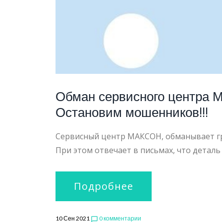
Обман сервисного центра М
Остановим мошенников!!!
Сервисный центр МАКСОН, обманывает гра
При этом отвечает в письмах, что деталь
Подробнее
10 Сен 2021
0 комментарии
chat_bubble_outline