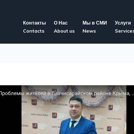
Контакты
О Нас
Мы в СМИ
Услуги
Contacts
About us
News
Service