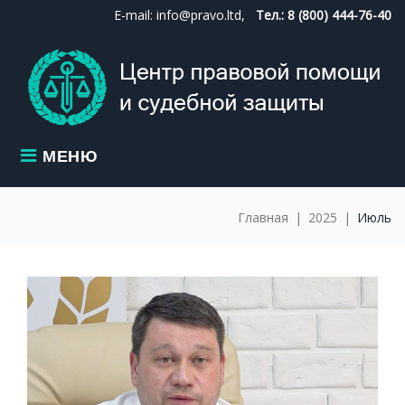
Skip
E-mail: info@pravo.ltd,
Тел.: 8 (800) 444-76-40
to
content
МЕНЮ
Главная
|
2025
|
Июль
МЕСЯЦ:
ИЮЛЬ