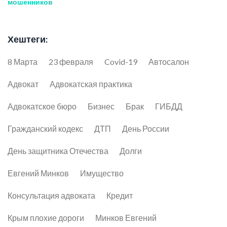
мошенников
Хештеги:
8 Марта
23 февраля
Covid-19
Автосалон
Адвокат
Адвокатская практика
Адвокатское бюро
Бизнес
Брак
ГИБДД
Гражданский кодекс
ДТП
День России
День защитника Отечества
Долги
Евгений Минков
Имущество
Консультация адвоката
Кредит
Крым плохие дороги
Минков Евгений