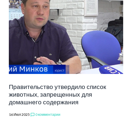
Правительство утвердило список
животных, запрещенных для
домашнего содержания
16 Июл 2025
0 комментарии
chat_bubble_outline