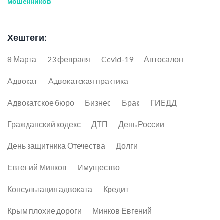
мошенников
Хештеги:
8 Марта
23 февраля
Covid-19
Автосалон
Адвокат
Адвокатская практика
Адвокатское бюро
Бизнес
Брак
ГИБДД
Гражданский кодекс
ДТП
День России
День защитника Отечества
Долги
Евгений Минков
Имущество
Консультация адвоката
Кредит
Крым плохие дороги
Минков Евгений