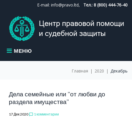
Skip
E-mail: info@pravo.ltd,
Тел.: 8 (800) 444-76-40
to
content
МЕНЮ
Главная
|
2020
|
Декабрь
МЕСЯЦ:
Дела семейные или “от любви до
раздела имущества”
17 Дек 2020
1 комментарии
chat_bubble_outline
ДЕКАБРЬ