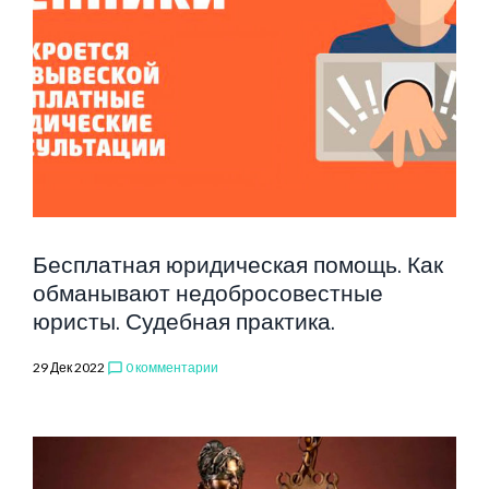
Бесплатная юридическая помощь. Как
обманывают недобросовестные
юристы. Судебная практика.
29 Дек 2022
0 комментарии
chat_bubble_outline