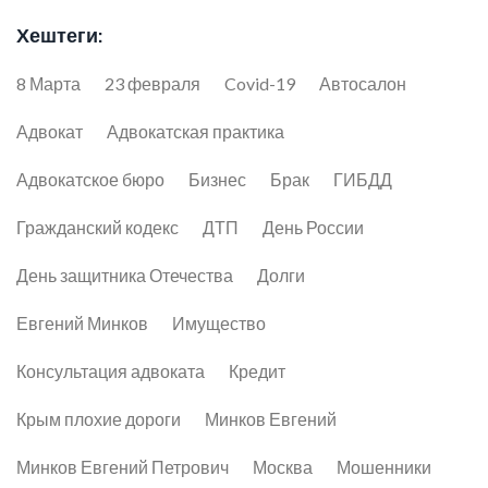
Хештеги:
8 Марта
23 февраля
Covid-19
Автосалон
Адвокат
Адвокатская практика
Адвокатское бюро
Бизнес
Брак
ГИБДД
Гражданский кодекс
ДТП
День России
День защитника Отечества
Долги
Евгений Минков
Имущество
Консультация адвоката
Кредит
Крым плохие дороги
Минков Евгений
Минков Евгений Петрович
Москва
Мошенники