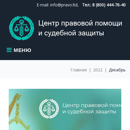
Skip
E-mail: info@pravo.ltd,
Тел.: 8 (800) 444-76-40
to
content
МЕНЮ
Главная
|
2022
|
Декабрь
МЕСЯЦ:
ДЕКАБРЬ