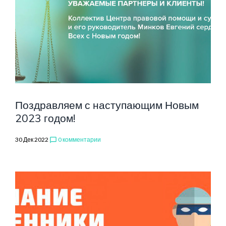
2022
Поздравляем с наступающим Новым
2023 годом!
30 Дек 2022
0 комментарии
chat_bubble_outline