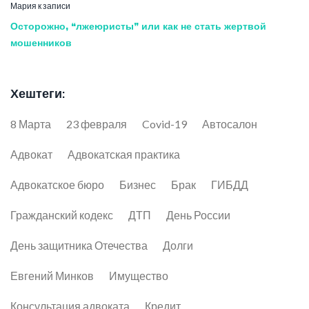
Мария
к записи
Осторожно, “лжеюристы” или как не стать жертвой
мошенников
Хештеги:
8 Марта
23 февраля
Covid-19
Автосалон
Адвокат
Адвокатская практика
Адвокатское бюро
Бизнес
Брак
ГИБДД
Гражданский кодекс
ДТП
День России
День защитника Отечества
Долги
Евгений Минков
Имущество
Консультация адвоката
Кредит