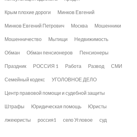
Крым плохие дороги
Минков Евгений
Минков Евгений Петрович
Москва
Мошенники
Мошенничество
Мытищи
Недвижимость
Обман
Обман пенсионеров
Пенсионеры
Праздник
РОССИЯ 1
Работа
Развод
СМИ
Семейный кодекс
УГОЛОВНОЕ ДЕЛО
Центр правовой помощи и судебной защиты
Штрафы
Юридическая помощь
Юристы
лжеюристы
россия1
село Угловое
суд