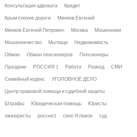
Консультация адвоката
Кредит
Крым плохие дороги
Минков Евгений
Минков Евгений Петрович
Москва
Мошенники
Мошенничество
Мытищи
Недвижимость
Обман
Обман пенсионеров
Пенсионеры
Праздник
РОССИЯ 1
Работа
Развод
СМИ
Семейный кодекс
УГОЛОВНОЕ ДЕЛО
Центр правовой помощи и судебной защиты
Штрафы
Юридическая помощь
Юристы
лжеюристы
россия1
село Угловое
суд