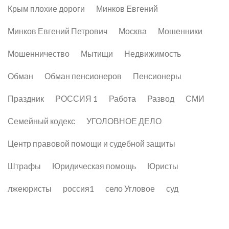
Крым плохие дороги
Минков Евгений
Минков Евгений Петрович
Москва
Мошенники
Мошенничество
Мытищи
Недвижимость
Обман
Обман пенсионеров
Пенсионеры
Праздник
РОССИЯ 1
Работа
Развод
СМИ
Семейный кодекс
УГОЛОВНОЕ ДЕЛО
Центр правовой помощи и судебной защиты
Штрафы
Юридическая помощь
Юристы
лжеюристы
россия1
село Угловое
суд