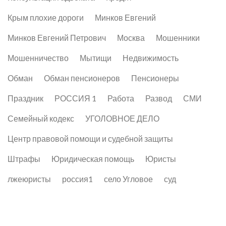
Крым плохие дороги
Минков Евгений
Минков Евгений Петрович
Москва
Мошенники
Мошенничество
Мытищи
Недвижимость
Обман
Обман пенсионеров
Пенсионеры
Праздник
РОССИЯ 1
Работа
Развод
СМИ
Семейный кодекс
УГОЛОВНОЕ ДЕЛО
Центр правовой помощи и судебной защиты
Штрафы
Юридическая помощь
Юристы
лжеюристы
россия1
село Угловое
суд