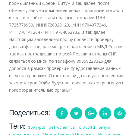
промышленный фреон, битум и так далее. после
обмена данными компанией делают красивый договор
и счет и в счёте ставят разные компании ИНН
7725776989, ИНН9728023120, ИНН 9704077246,
ИНН7701412647, ИНН 9704052932. и так далее.
Настоящим заявлением прошу провести проверку
данных фактов, рассмотреть заявление в МВД России,
так как пострадавшие по всей России и страны СНГ,
связаться со мной по телефону 89859228326 для
допроса в рамках проверки и предоставление данных
всех потерпевших. Ответ прошу дать в установленный
законом срок. Ждём будет интересно, как отреагируют
правоохранительные органы!?
Поделиться:
Facebook
Twitter
Google+
LinkedIn
Pintere
Теги:
159укрф
petrochemical
pravoltd
битум
гумвдпомоскве
Минков Евгений Петрович
Мошенники