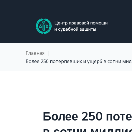
Skip
to
content
Главная
|
Более 250 потерпевших и ущерб в сотни ми
Более 250 пот
в сотни милли