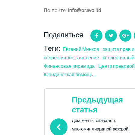
По почте:
info@pravo.ltd
Поделиться:
Facebook
Twitter
Go
Теги:
Евгений Минков
защита прав 
коллективное заявление
коллективный
Финансовая пирамида
Центр правовой
Юридическая помощь
Навигация
Предыдущая
статья
по
Дом мечты оказался
записям
многомиллиардной аферой: