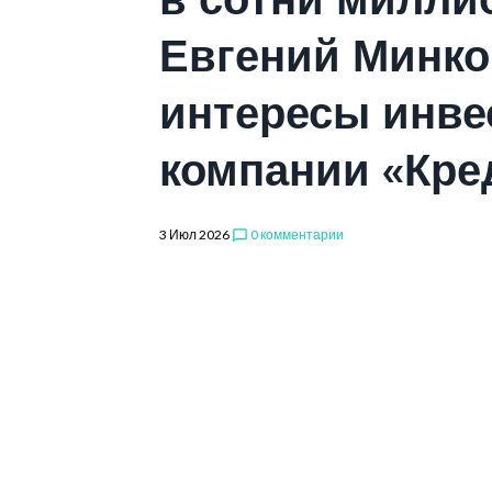
Евгений Минко
интересы инве
компании «Кре
3 Июл 2026
0 комментарии
chat_bubble_outline