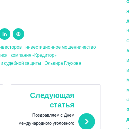
Ф
Я
Д
Н
ogle+
LinkedIn
Pinterest
С
инвесторов
инвестиционное мошенничество
А
 иск
компания «Кредитор»
И
 и судебной защиты
Эльвира Глухова
И
М
М
Следующая
Ф
статья
Я
Поздравляем с Днем
Д
международного уголовного