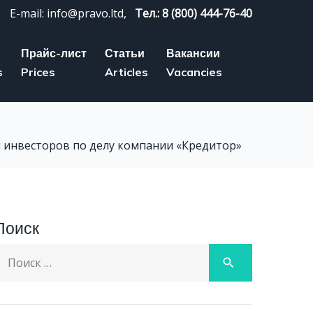
E-mail: info@pravo.ltd,
Тел.: 8 (800) 444-76-40
Прайс-лист
Статьи
Вакансии
s
Prices
Articles
Vacancies
ы инвесторов по делу компании «Кредитор»
Поиск
earch
search
or: