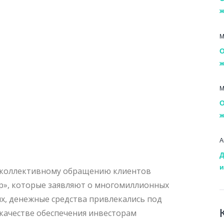
ж
М
О
ж
М
О
ж
А
Д
и
 коллективному обращению клиентов
», которые заявляют о многомиллионных
х, денежные средства привлекались под
качестве обеспечения инвесторам