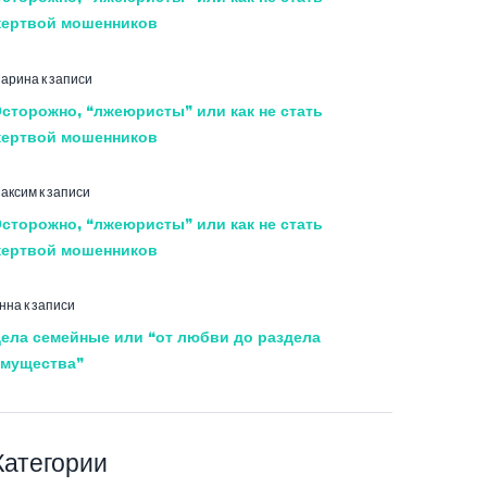
ертвой мошенников
арина
к записи
сторожно, “лжеюристы” или как не стать
ертвой мошенников
аксим
к записи
сторожно, “лжеюристы” или как не стать
ертвой мошенников
нна
к записи
ела семейные или “от любви до раздела
мущества”
Категории