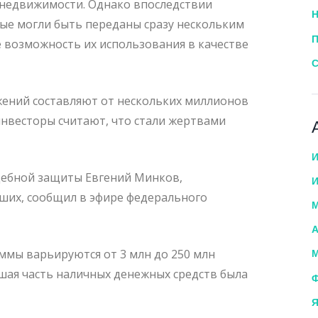
 недвижимости. Однако впоследствии
Н
ные могли быть переданы сразу нескольким
П
е возможность их использования в качестве
С
ений составляют от нескольких миллионов
инвесторы считают, что стали жертвами
И
дебной защиты Евгений Минков,
И
их, сообщил в эфире федерального
М
А
ммы варьируются от 3 млн до 250 млн
М
ьшая часть наличных денежных средств была
Ф
Я