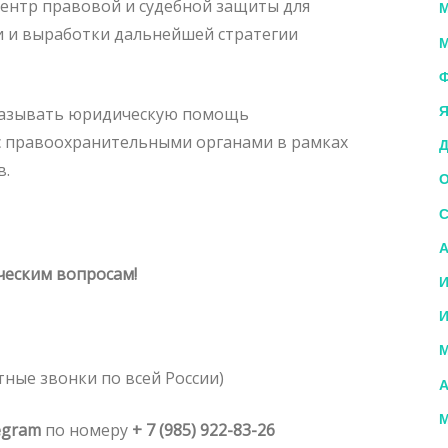
ентр правовой и судебной защиты для
М
и и выработки дальнейшей стратегии
М
Ф
Я
казывать юридическую помощь
 правоохранительными органами в рамках
Д
в.
О
С
А
еским вопросам!
И
И
М
тные звонки по всей России)
А
М
egram
по номеру
+ 7 (985) 922-83-26