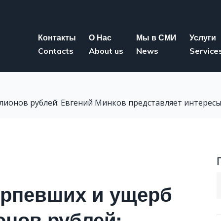
Контакты
О Нас
Мы в СМИ
Услуги
Contacts
About us
News
Service
ллионов рублей: Евгений Минков представляет интерес
S
ерпевших и ущерб
f
онов рублей: