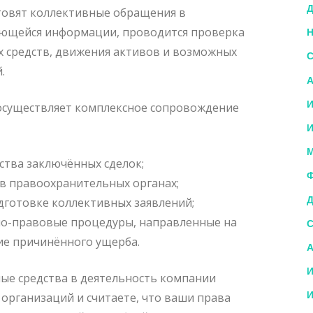
Д
товят коллективные обращения в
еющейся информации, проводится проверка
Н
х средств, движения активов и возможных
С
.
А
И
осуществляет комплексное сопровождение
И
М
ства заключённых сделок;
Ф
в правоохранительных органах;
Д
готовке коллективных заявлений;
но-правовые процедуры, направленные на
С
ие причинённого ущерба.
А
И
ые средства в деятельность компании
И
 организаций и считаете, что ваши права