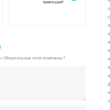
Н
правосудия!
О
С
А
И
И
й
М
н.
Обязательные поля помечены
*
А
М
Ф
Д
Н
С