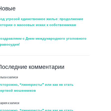
Новые
од угрозой единственное жилье: продолжение
стории о массовых исках к собственникам
оздравляем с Днем международного уголовного
равосудия!
Последние комментарии
льга
к записи
сторожно, “лжеюристы” или как не стать
ертвой мошенников
ария
к записи
сторожно, “лжеюристы” или как не стать