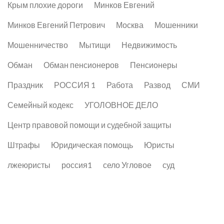
Крым плохие дороги
Минков Евгений
Минков Евгений Петрович
Москва
Мошенники
Мошенничество
Мытищи
Недвижимость
Обман
Обман пенсионеров
Пенсионеры
Праздник
РОССИЯ 1
Работа
Развод
СМИ
Семейный кодекс
УГОЛОВНОЕ ДЕЛО
Центр правовой помощи и судебной защиты
Штрафы
Юридическая помощь
Юристы
лжеюристы
россия1
село Угловое
суд