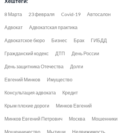
Хештеги:
8 Марта
23 февраля
Covid-19
Автосалон
Адвокат
Адвокатская практика
Адвокатское бюро
Бизнес
Брак
ГИБДД
Гражданский кодекс
ДТП
День России
День защитника Отечества
Долги
Евгений Минков
Имущество
Консультация адвоката
Кредит
Крым плохие дороги
Минков Евгений
Минков Евгений Петрович
Москва
Мошенники
Мошенничество
Мытищи
Недвижимость