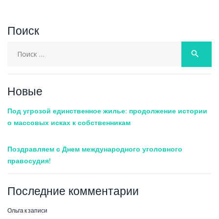
Поиск
Search
search
for:
Новые
Под угрозой единственное жилье: продолжение истории
о массовых исках к собственникам
Поздравляем с Днем международного уголовного
правосудия!
Последние комментарии
Ольга
к записи