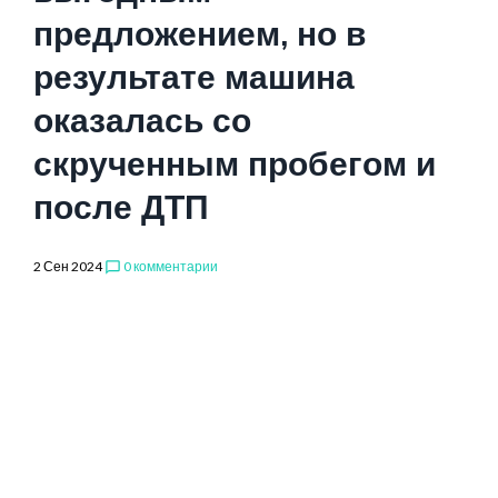
предложением, но в
результате машина
оказалась со
скрученным пробегом и
после ДТП
2 Сен 2024
0 комментарии
chat_bubble_outline