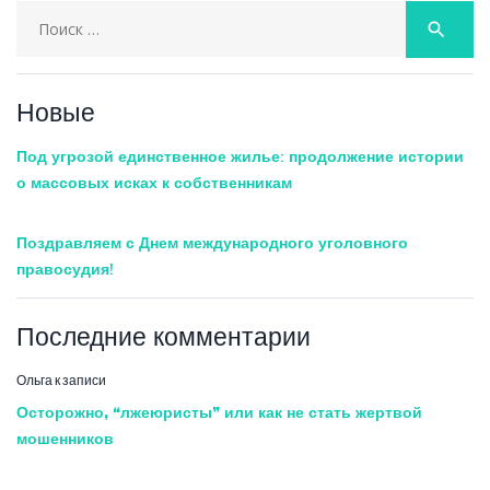
Search
search
for:
Новые
Под угрозой единственное жилье: продолжение истории
о массовых исках к собственникам
Поздравляем с Днем международного уголовного
правосудия!
Последние комментарии
Ольга
к записи
Осторожно, “лжеюристы” или как не стать жертвой
мошенников