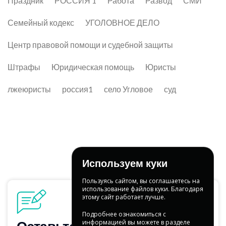
Праздник
РОССИЯ 1
Работа
Развод
СМИ
Семейный кодекс
УГОЛОВНОЕ ДЕЛО
Центр правовой помощи и судебной защиты
Штрафы
Юридическая помощь
Юристы
лжеюристы
россия1
село Угловое
суд
Используем куки
Пользуясь сайтом, вы соглашаетесь на
использование файлов куки. Благодаря
этому сайт работает лучше.
Подробнее ознакомиться с
информацией вы можете в разделе