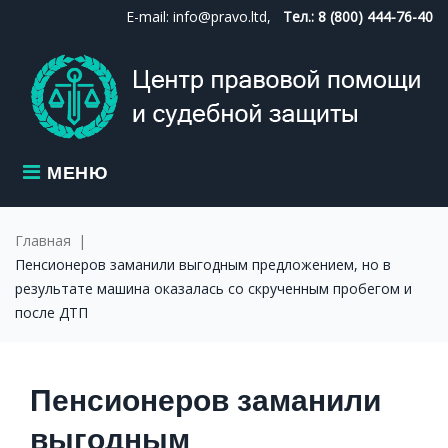
Skip
E-mail: info@pravo.ltd,
Тел.: 8 (800) 444-76-40
to
content
МЕНЮ
Главная
|
Пенсионеров заманили выгодным предложением, но в
результате машина оказалась со скрученным пробегом и
после ДТП
Пенсионеров заманили
выгодным