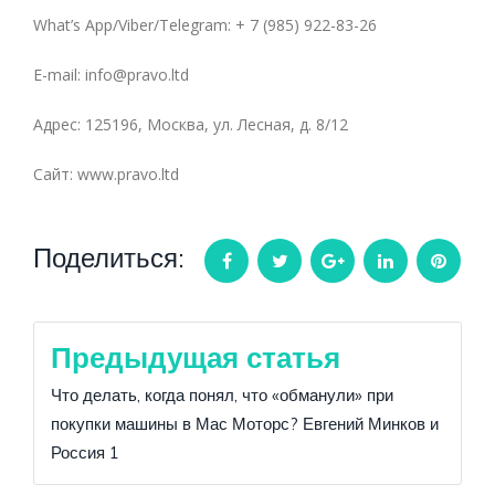
What’s App/Viber/Telegram: + 7 (985) 922-83-26
E-mail: info@pravo.ltd
Адрес: 125196, Москва, ул. Лесная, д. 8/12
Сайт: www.pravo.ltd
Поделиться:
Facebook
Twitter
Google+
LinkedIn
Pintere
Навигация
Предыдущая статья
по
Что делать, когда понял, что «обманули» при
покупки машины в Мас Моторс? Евгений Минков и
записям
Россия 1