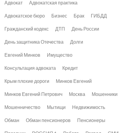
Адвокат
Адвокатская практика
Адвокатское бюро
Бизнес
Брак
ГИБДД
Гражданский кодекс
ДТП
День России
День защитника Отечества
Долги
Евгений Минков
Имущество
Консультация адвоката
Кредит
Крым плохие дороги
Минков Евгений
Минков Евгений Петрович
Москва
Мошенники
Мошенничество
Мытищи
Недвижимость
Обман
Обман пенсионеров
Пенсионеры