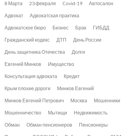
8 Марта
23 февраля
Covid-19
Автосалон
Адвокат
Адвокатская практика
Адвокатское бюро
Бизнес
Брак
ГИБДД
Гражданский кодекс
ДТП
День России
День защитника Отечества
Долги
Евгений Минков
Имущество
Консультация адвоката
Кредит
Крым плохие дороги
Минков Евгений
Минков Евгений Петрович
Москва
Мошенники
Мошенничество
Мытищи
Недвижимость
Обман
Обман пенсионеров
Пенсионеры