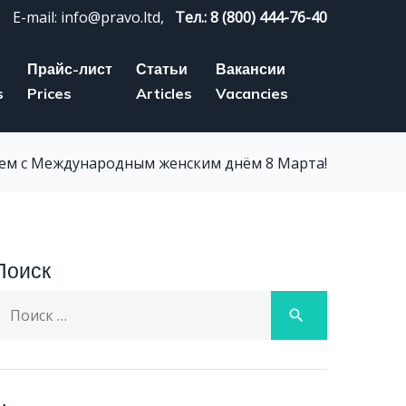
E-mail: info@pravo.ltd,
Тел.: 8 (800) 444-76-40
Прайс-лист
Статьи
Вакансии
s
Prices
Articles
Vacancies
ем с Международным женским днём 8 Марта!
Поиск
earch
search
or: