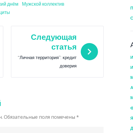
ий днём
Мужской коллектив
П
ащиты
С
Следующая
статья
И
“Личная территория”: кредит
доверия
И
М
А
М
й
Ф
н.
Обязательные поля помечены
*
Я
Д