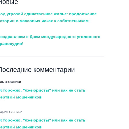
Новые
од угрозой единственное жилье: продолжение
стории о массовых исках к собственникам
оздравляем с Днем международного уголовного
равосудия!
Последние комментарии
льга
к записи
сторожно, “лжеюристы” или как не стать
ертвой мошенников
ария
к записи
сторожно, “лжеюристы” или как не стать
ертвой мошенников