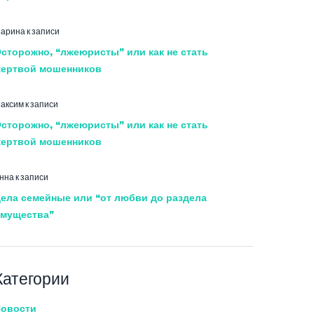
арина
к записи
сторожно, “лжеюристы” или как не стать
ертвой мошенников
аксим
к записи
сторожно, “лжеюристы” или как не стать
ертвой мошенников
нна
к записи
ела семейные или “от любви до раздела
мущества”
Категории
овости