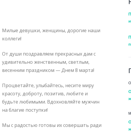
П
и
Милые девушки, женщины, дорогие наши
П
коллеги!
п
От души поздравляем прекрасных дам с
удивительно женственным, светлым,
весенним праздником — Днем 8 марта!
О
Процветайте, улыбайтесь, несите миру
О
красоту, доброту, позитив, любите и
ж
будьте любимыми. Вдохновляйте мужчин
на благие поступки!
М
О
Мы с радостью готовы их совершать ради
ж