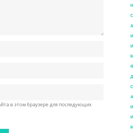
Н
С
А
И
И
М
Ф
Д
С
А
сайта в этом браузере для последующих
И
И
М