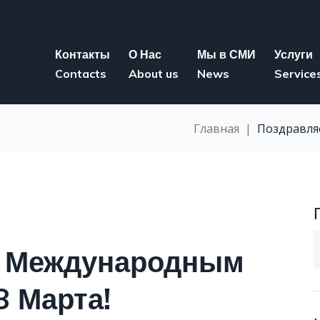
Контакты
О Нас
Мы в СМИ
Услуги
Contacts
About us
News
Service
Главная
|
Поздравля
S
с Международным
f
8 Марта!