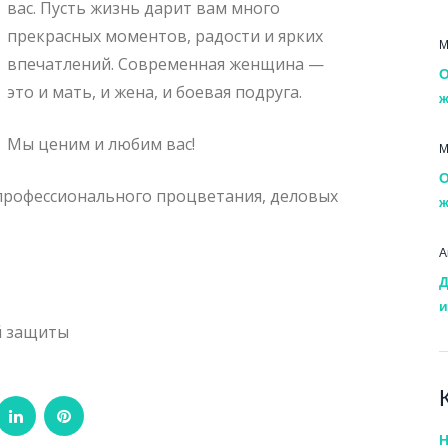
вас. Пусть жизнь дарит вам много
прекрасных моментов, радости и ярких
М
впечатлений. Современная женщина —
О
это и мать, и жена, и боевая подруга.
ж
Мы ценим и любим вас!
М
О
профессионального процветания, деловых
ж
А
Д
и
й защиты
ogle+
LinkedIn
Pinterest
Н