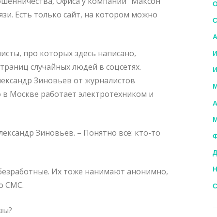
ошенничества, Офиса у компании “Максон”
О
язи. Есть только сайт, на котором можно
С
А
исты, про которых здесь написано,
И
траниц случайных людей в соцсетях.
И
лександр Зиновьев от журналистов
М
о в Москве работает электротехником и
А
М
Александр Зиновьев. – Понятно все: кто-то
Ф
Д
Н
и безработные. Их тоже нанимают анонимно,
о СМС.
С
зы?