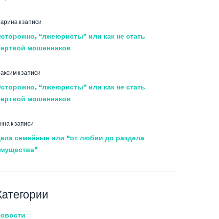
арина
к записи
сторожно, “лжеюристы” или как не стать
ертвой мошенников
аксим
к записи
сторожно, “лжеюристы” или как не стать
ертвой мошенников
нна
к записи
ела семейные или “от любви до раздела
мущества”
Категории
овости