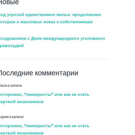
Новые
од угрозой единственное жилье: продолжение
стории о массовых исках к собственникам
оздравляем с Днем международного уголовного
равосудия!
Последние комментарии
льга
к записи
сторожно, “лжеюристы” или как не стать
ертвой мошенников
ария
к записи
сторожно, “лжеюристы” или как не стать
ертвой мошенников