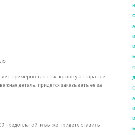
Н
С
А
И
И
М
ло.
Ф
ядит примерно так: снял крышку аппарата и
Д
 важная деталь, придется заказывать ее за
С
А
И
И
000 предоплатой, и вы же придете ставить
М