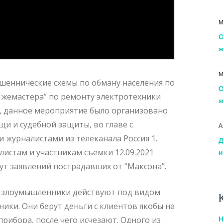
М
О
ж
М
еннические схемы по обману населения по
О
Лжемастера” по ремонту электротехники
ж
м, данное мероприятие было организовано
 и судебной защиты, во главе с
А
журналистами из телеканала Россия 1.
Д
истам и участникам съемки 12.09.2021
и
ут заявлений пострадавших от “Максона”.
: злоумышленники действуют под видом
ики. Они берут деньги с клиентов якобы на
прибора, после чего исчезают. Одного из
Н