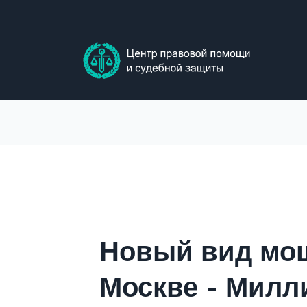
Skip
to
content
Новый вид мо
Москве - Милл