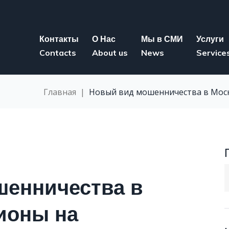
Контакты
О Нас
Мы в СМИ
Услуги
Contacts
About us
News
Service
Главная
|
Новый вид мошенничества в Моск
S
шенничества в
f
ионы на