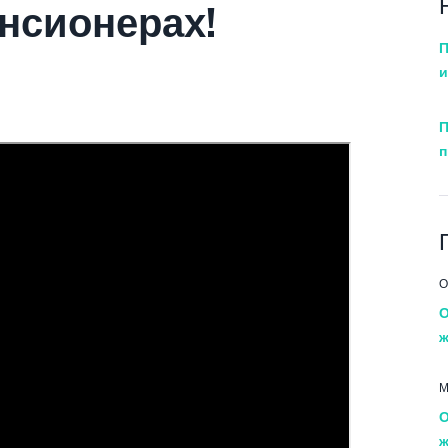
нсионерах!
П
и
П
п
О
О
ж
М
О
ж