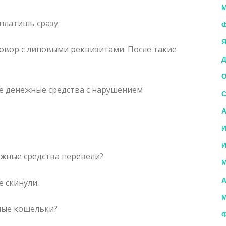
М
 платишь сразу.
Ф
Я
говор с липовыми реквизитами. После такие
Д
О
ые денежные средства с нарушением
С
А
И
И
ежные средства перевели?
М
А
 скинули.
М
ные кошельки?
Ф