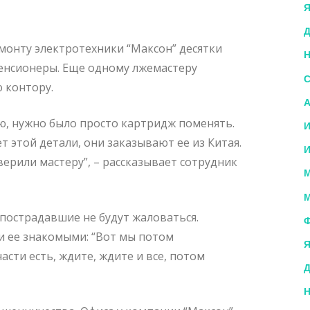
Я
Д
монту электротехники “Максон” десятки
Н
енсионеры. Еще одному лжемастеру
С
 контору.
А
аю, нужно было просто картридж поменять.
И
т этой детали, они заказывают ее из Китая.
И
верили мастеру”, – рассказывает сотрудник
М
М
 пострадавшие не будут жаловаться.
Ф
и ее знакомыми: “Вот мы потом
Я
части есть, ждите, ждите и все, потом
Д
Н