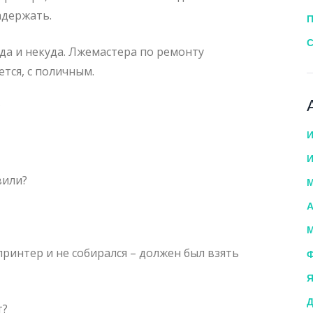
адержать.
П
С
да и некуда. Лжемастера по ремонту
тся, с поличным.
?
И
И
вили?
М
А
М
ринтер и не собирался – должен был взять
Ф
Я
Д
т?