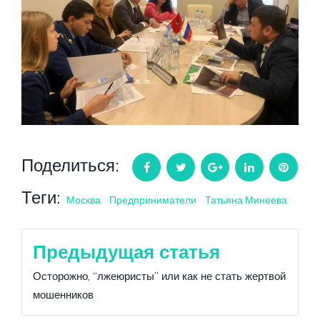
Поделиться:
Facebook
Twitter
Google+
LinkedIn
Pintere
Теги:
Москва
Предприниматели
Татьяна Минеева
Навигация
Предыдущая статья
по
Осторожно, “лжеюристы” или как не стать жертвой
мошенников
записям