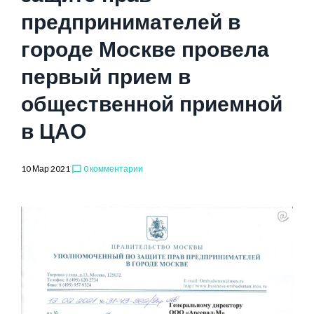
предпринимателей в
городе Москве провела
первый прием в
общественной приемной
в ЦАО
10 Мар 2021
0 комментарии
chat_bubble_outline