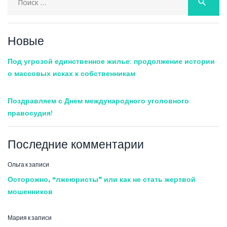
search
for:
Новые
Под угрозой единственное жилье: продолжение истории
о массовых исках к собственникам
Поздравляем с Днем международного уголовного
правосудия!
Последние комментарии
Ольга
к записи
Осторожно, “лжеюристы” или как не стать жертвой
мошенников
Мария
к записи