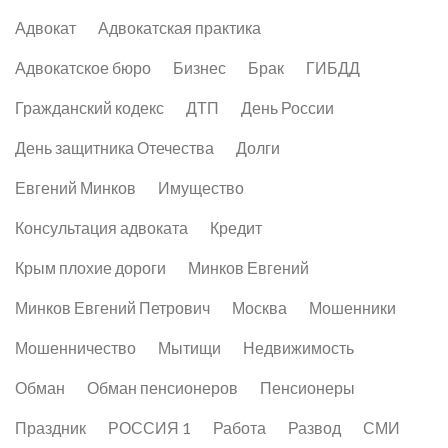
Адвокат
Адвокатская практика
Адвокатское бюро
Бизнес
Брак
ГИБДД
Гражданский кодекс
ДТП
День России
День защитника Отечества
Долги
Евгений Минков
Имущество
Консультация адвоката
Кредит
Крым плохие дороги
Минков Евгений
Минков Евгений Петрович
Москва
Мошенники
Мошенничество
Мытищи
Недвижимость
Обман
Обман пенсионеров
Пенсионеры
Праздник
РОССИЯ 1
Работа
Развод
СМИ