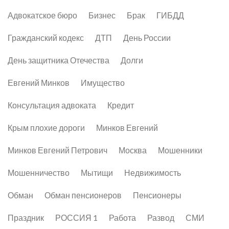
Адвокатское бюро
Бизнес
Брак
ГИБДД
Гражданский кодекс
ДТП
День России
День защитника Отечества
Долги
Евгений Минков
Имущество
Консультация адвоката
Кредит
Крым плохие дороги
Минков Евгений
Минков Евгений Петрович
Москва
Мошенники
Мошенничество
Мытищи
Недвижимость
Обман
Обман пенсионеров
Пенсионеры
Праздник
РОССИЯ 1
Работа
Развод
СМИ