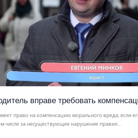
Ы
одитель вправе требовать компенса
имеет право на компенсацию морального вреда, если ег
ом числе за несуществующее нарушение правил…