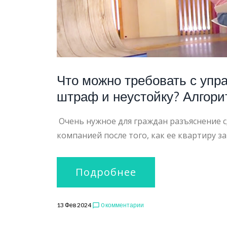
Что можно требовать с упр
штраф и неустойку? Алгори
Очень нужное для граждан разъяснение с
компанией после того, как ее квартиру з
Подробнее
13 Фев 2024
0 комментарии
chat_bubble_outline