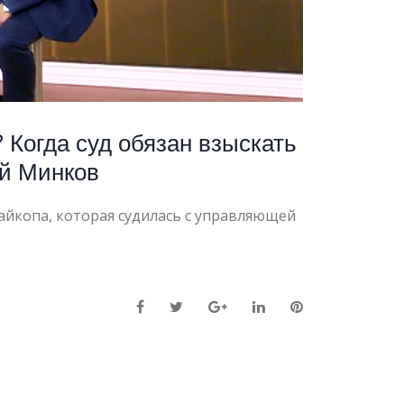
 Когда суд обязан взыскать
ий Минков
айкопа, которая судилась с управляющей
Facebook
Twitter
Google+
LinkedIn
Pinterest