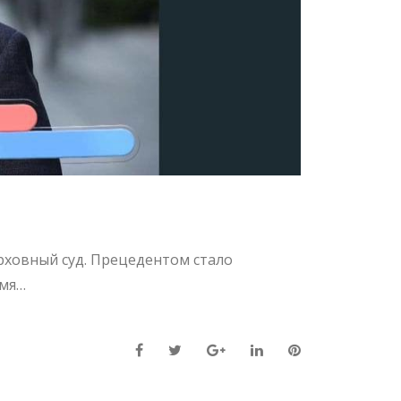
рховный суд. Прецедентом стало
емя…
Facebook
Twitter
Google+
LinkedIn
Pinterest