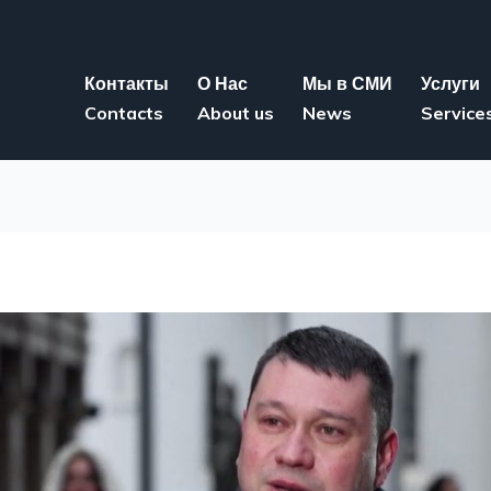
Контакты
О Нас
Мы в СМИ
Услуги
Contacts
About us
News
Service