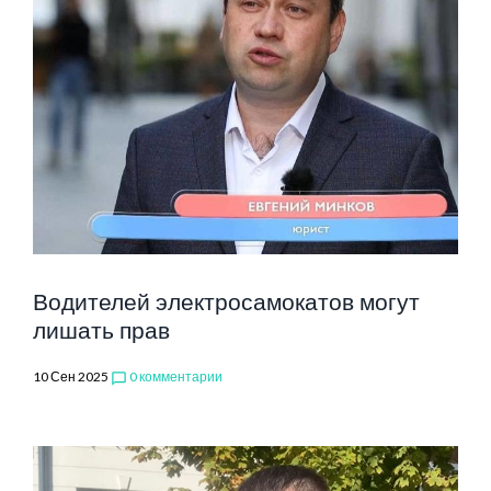
Водителей электросамокатов могут
лишать прав
10 Сен 2025
0 комментарии
chat_bubble_outline