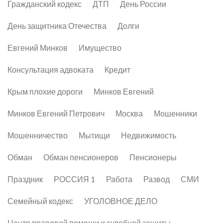
Гражданский кодекс
ДТП
День России
День защитника Отечества
Долги
Евгений Минков
Имущество
Консультация адвоката
Кредит
Крым плохие дороги
Минков Евгений
Минков Евгений Петрович
Москва
Мошенники
Мошенничество
Мытищи
Недвижимость
Обман
Обман пенсионеров
Пенсионеры
Праздник
РОССИЯ 1
Работа
Развод
СМИ
Семейный кодекс
УГОЛОВНОЕ ДЕЛО
Центр правовой помощи и судебной защиты