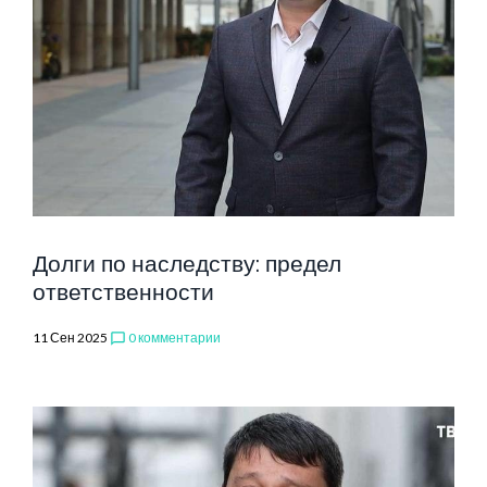
Долги по наследству: предел
ответственности
11 Сен 2025
0 комментарии
chat_bubble_outline