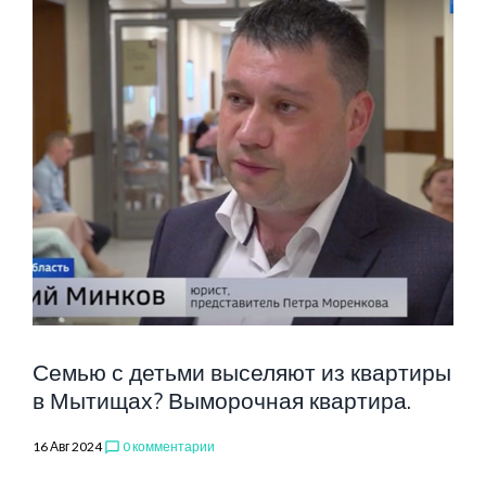
Семью с детьми выселяют из квартиры
в Мытищах? Выморочная квартира.
16 Авг 2024
0 комментарии
chat_bubble_outline