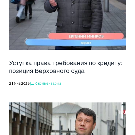
Уступка права требования по кредиту:
позиция Верховного суда
21 Янв 2026
0 комментарии
chat_bubble_outline