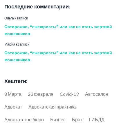
Последние комментарии:
Ольга
к записи
Осторожно, “лжеюристы” или как не стать жертвой
мошенников
Мария
к записи
Осторожно, “лжеюристы” или как не стать жертвой
мошенников
Хештеги:
8 Марта
23 февраля
Covid-19
Автосалон
Адвокат
Адвокатская практика
Адвокатское бюро
Бизнес
Брак
ГИБДД