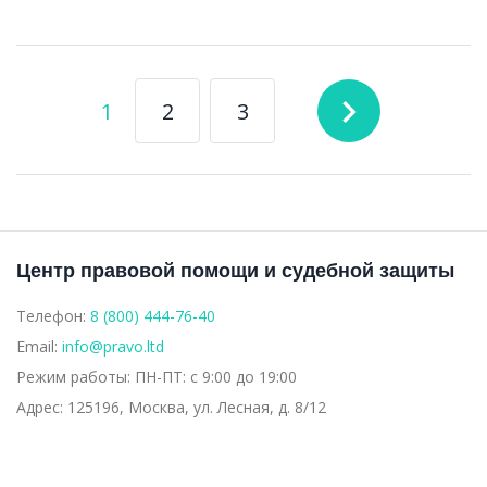
Навигация
navigate_next
1
2
3
по
записям
Центр правовой помощи и судебной защиты
Телефон:
8 (800) 444-76-40
Email:
info@pravo.ltd
Режим работы:
ПН-ПТ: с 9:00 до 19:00
Адрес:
125196, Москва, ул. Лесная, д. 8/12