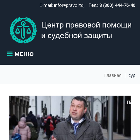
Skip
E-mail: info@pravo.ltd,
Тел.: 8 (800) 444-76-40
to
content
МЕНЮ
Главная
|
суд
МЕТКА:
СУД