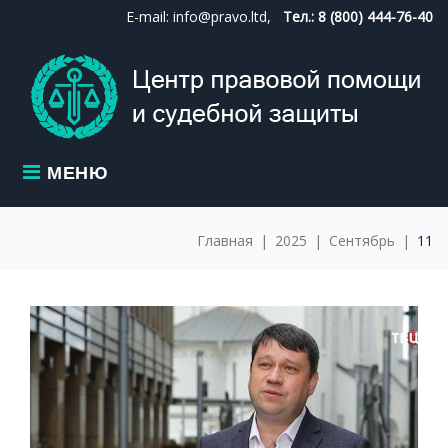
Skip
E-mail: info@pravo.ltd,
Тел.: 8 (800) 444-76-40
to
content
МЕНЮ
Главная
|
2025
|
Сентябрь
|
11
ДЕНЬ:
11.09.2025