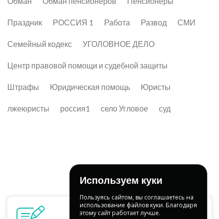
Обман
Обман пенсионеров
Пенсионеры
Праздник
РОССИЯ 1
Работа
Развод
СМИ
Семейный кодекс
УГОЛОВНОЕ ДЕЛО
Центр правовой помощи и судебной защиты
Штрафы
Юридическая помощь
Юристы
лжеюристы
россия1
село Угловое
суд
Используем куки
Пользуясь сайтом, вы соглашаетесь на
использование файлов куки. Благодаря
этому сайт работает лучше.