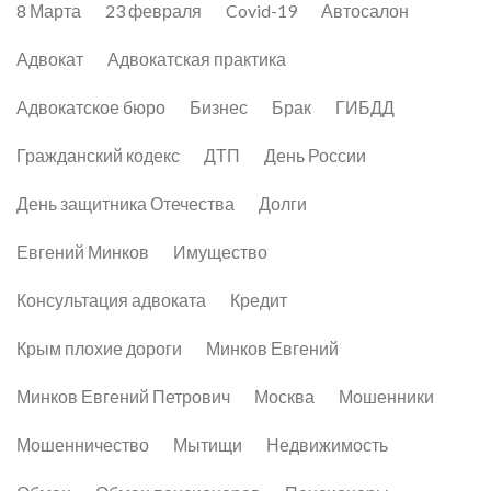
8 Марта
23 февраля
Covid-19
Автосалон
Адвокат
Адвокатская практика
Адвокатское бюро
Бизнес
Брак
ГИБДД
Гражданский кодекс
ДТП
День России
День защитника Отечества
Долги
Евгений Минков
Имущество
Консультация адвоката
Кредит
Крым плохие дороги
Минков Евгений
Минков Евгений Петрович
Москва
Мошенники
Мошенничество
Мытищи
Недвижимость