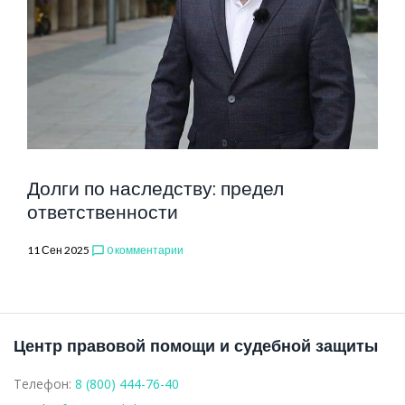
Долги по наследству: предел
ответственности
11 Сен 2025
0 комментарии
chat_bubble_outline
Центр правовой помощи и судебной защиты
Телефон:
8 (800) 444-76-40