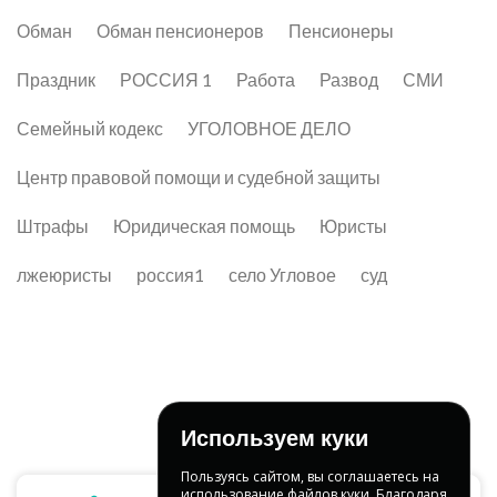
Обман
Обман пенсионеров
Пенсионеры
Праздник
РОССИЯ 1
Работа
Развод
СМИ
Семейный кодекс
УГОЛОВНОЕ ДЕЛО
Центр правовой помощи и судебной защиты
Штрафы
Юридическая помощь
Юристы
лжеюристы
россия1
село Угловое
суд
Используем куки
Пользуясь сайтом, вы соглашаетесь на
использование файлов куки. Благодаря