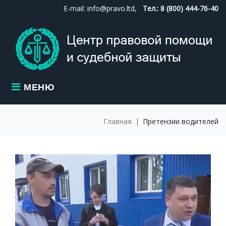
Skip
E-mail: info@pravo.ltd,
Тел.: 8 (800) 444-76-40
to
content
МЕНЮ
Главная
|
Претензии водителей
МЕТКА:
ПРЕТЕНЗИИ