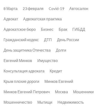
8 Марта
23 февраля
Covid-19
Автосалон
Адвокат
Адвокатская практика
Адвокатское бюро
Бизнес
Брак
ГИБДД
Гражданский кодекс
ДТП
День России
День защитника Отечества
Долги
Евгений Минков
Имущество
Консультация адвоката
Кредит
Крым плохие дороги
Минков Евгений
Минков Евгений Петрович
Москва
Мошенники
Мошенничество
Мытищи
Недвижимость