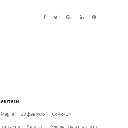
Facebook
Twitter
Google+
LinkedIn
Pinterest
Хештеги:
 Марта
23 февраля
Covid-19
втосалон
Адвокат
Адвокатская практика