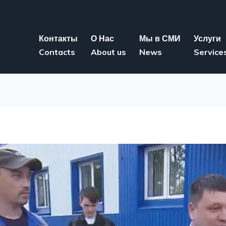
Контакты
О Нас
Мы в СМИ
Услуги
Contacts
About us
News
Service