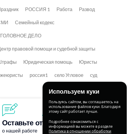
раздник
РОССИЯ 1
Работа
Развод
СМИ
Семейный кодекс
УГОЛОВНОЕ ДЕЛО
ентр правовой помощи и судебной защиты
Штрафы
Юридическая помощь
Юристы
лжеюристы
россия1
село Угловое
суд
Используем куки
Пользуясь сайтом, вы соглашаетесь на
использование файлов куки. Благодаря
этому сайт работает лучше.
Подробнее ознакомиться с
информацией вы можете в разделе
Политика в отношении обработки