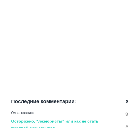
Последние комментарии:
Ольга
к записи
8
Осторожно, “лжеюристы” или как не стать
А
жертвой мошенников