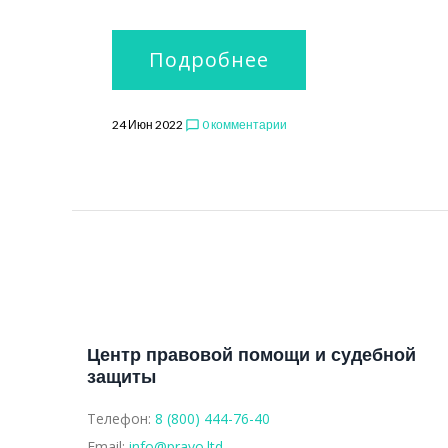
Подробнее
24 Июн 2022
0 комментарии
chat_bubble_outline
Центр правовой помощи и судебной
защиты
Телефон:
8 (800) 444-76-40
Email:
info@pravo.ltd