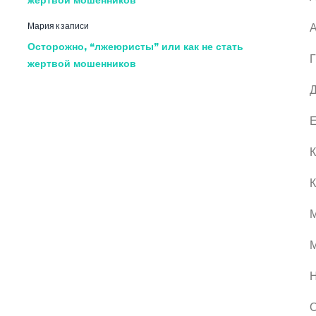
Мария
к записи
А
Осторожно, “лжеюристы” или как не стать
Г
жертвой мошенников
Д
Е
К
К
М
О