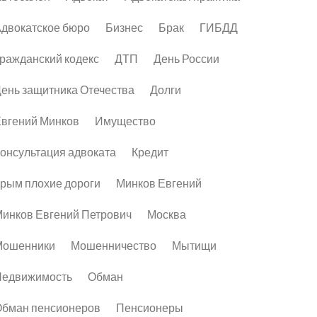
двокатское бюро
Бизнес
Брак
ГИБДД
ражданский кодекс
ДТП
День России
ень защитника Отечества
Долги
вгений Минков
Имущество
онсультация адвоката
Кредит
рым плохие дороги
Минков Евгений
инков Евгений Петрович
Москва
Мошенники
Мошенничество
Мытищи
Недвижимость
Обман
бман пенсионеров
Пенсионеры