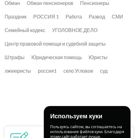
Обман
Обман пенсионеров
Пенсионеры
Праздник
РОССИЯ 1
Работа
Развод
СМИ
Семейный кодекс
УГОЛОВНОЕ ДЕЛО
Центр правовой помощи и судебной защиты
Штрафы
Юридическая помощь
Юристы
лжеюристы
россия1
село Угловое
суд
Используем куки
Пользуясь сайтом, вы соглашаетесь на
использование файлов куки. Благодаря
этому сайт работает лучше.