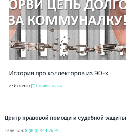
История про коллекторов из 90-х
27 Июн 2021
0 комментарии
chat_bubble_outline
Центр правовой помощи и судебной защиты
Телефон:
8 (800) 444-76-40