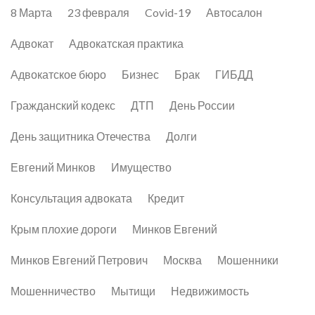
8 Марта
23 февраля
Covid-19
Автосалон
Адвокат
Адвокатская практика
Адвокатское бюро
Бизнес
Брак
ГИБДД
Гражданский кодекс
ДТП
День России
День защитника Отечества
Долги
Евгений Минков
Имущество
Консультация адвоката
Кредит
Крым плохие дороги
Минков Евгений
Минков Евгений Петрович
Москва
Мошенники
Мошенничество
Мытищи
Недвижимость