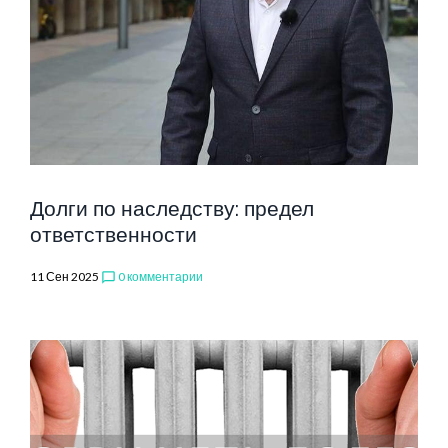
Долги по наследству: предел
ответственности
11 Сен 2025
0 комментарии
chat_bubble_outline