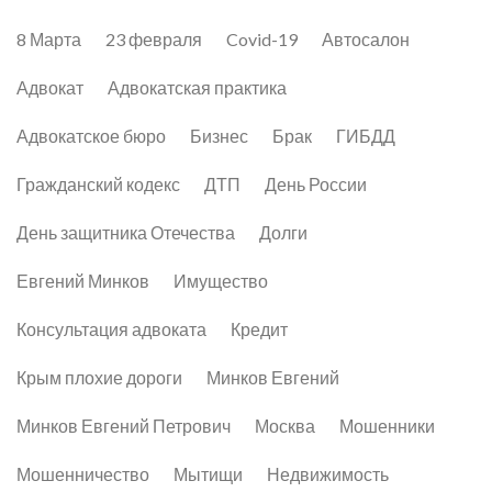
8 Марта
23 февраля
Covid-19
Автосалон
Адвокат
Адвокатская практика
Адвокатское бюро
Бизнес
Брак
ГИБДД
Гражданский кодекс
ДТП
День России
День защитника Отечества
Долги
Евгений Минков
Имущество
Консультация адвоката
Кредит
Крым плохие дороги
Минков Евгений
Минков Евгений Петрович
Москва
Мошенники
Мошенничество
Мытищи
Недвижимость