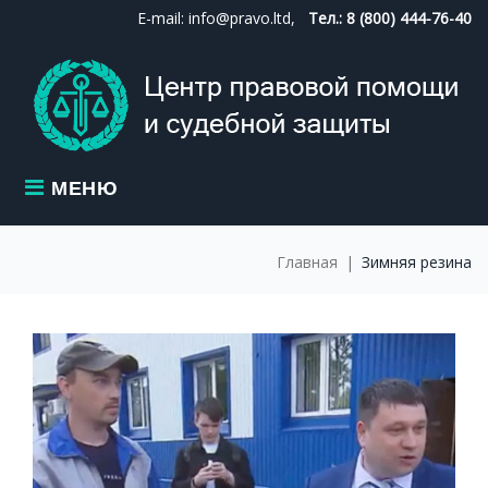
Skip
E-mail: info@pravo.ltd,
Тел.: 8 (800) 444-76-40
to
content
МЕНЮ
Главная
|
Зимняя резина
МЕТКА:
ЗИМНЯЯ