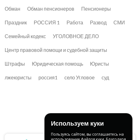
Обман
Обман пенсионеров
Пенсионеры
Праздник
РОССИЯ 1
Работа
Развод
СМИ
Семейный кодекс
УГОЛОВНОЕ ДЕЛО
Центр правовой помощи и судебной защиты
Штрафы
Юридическая помощь
Юристы
лжеюристы
россия1
село Угловое
суд
Используем куки
Пользуясь сайтом, вы соглашаетесь на
использование файлов куки. Благодаря