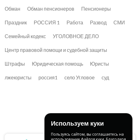
Обман
Обман пенсионеров
Пенсионеры
Праздник
РОССИЯ 1
Работа
Развод
СМИ
Семейный кодекс
УГОЛОВНОЕ ДЕЛО
Центр правовой помощи и судебной защиты
Штрафы
Юридическая помощь
Юристы
лжеюристы
россия1
село Угловое
суд
Используем куки
Пользуясь сайтом, вы соглашаетесь на
использование файлов куки. Благодаря