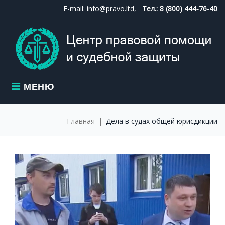
Skip
E-mail: info@pravo.ltd,
Тел.: 8 (800) 444-76-40
to
content
МЕНЮ
Главная
|
Дела в судах общей юрисдикции
МЕТКА:
ДЕЛА