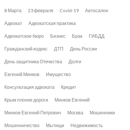
8 Марта
23 февраля
Covid-19
Автосалон
Адвокат
Адвокатская практика
Адвокатское бюро
Бизнес
Брак
ГИБДД
Гражданский кодекс
ДТП
День России
День защитника Отечества
Долги
Евгений Минков
Имущество
Консультация адвоката
Кредит
Крым плохие дороги
Минков Евгений
Минков Евгений Петрович
Москва
Мошенники
Мошенничество
Мытищи
Недвижимость