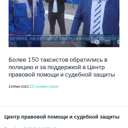
В
СУДАХ
Более 150 таксистов обратились в
полицию и за поддержкой в Центр
ОБЩЕЙ
правовой помощи и судебной защиты
24 Июн 2022
0 комментарии
chat_bubble_outline
ЮРИСДИКЦИ
Центр правовой помощи и судебной защиты