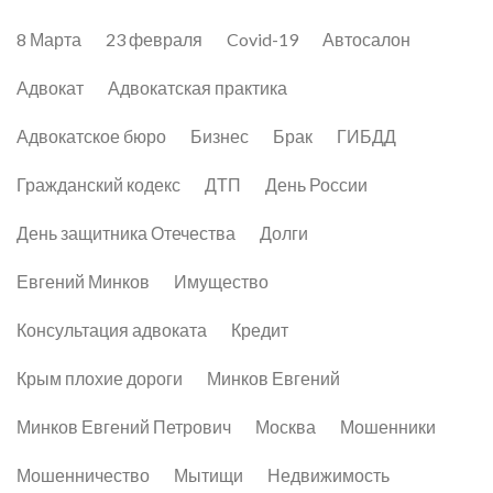
8 Марта
23 февраля
Covid-19
Автосалон
Адвокат
Адвокатская практика
Адвокатское бюро
Бизнес
Брак
ГИБДД
Гражданский кодекс
ДТП
День России
День защитника Отечества
Долги
Евгений Минков
Имущество
Консультация адвоката
Кредит
Крым плохие дороги
Минков Евгений
Минков Евгений Петрович
Москва
Мошенники
Мошенничество
Мытищи
Недвижимость