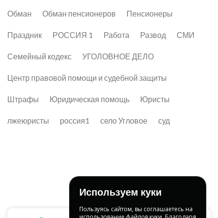
Обман
Обман пенсионеров
Пенсионеры
Праздник
РОССИЯ 1
Работа
Развод
СМИ
Семейный кодекс
УГОЛОВНОЕ ДЕЛО
Центр правовой помощи и судебной защиты
Штрафы
Юридическая помощь
Юристы
лжеюристы
россия1
село Угловое
суд
Используем куки
Пользуясь сайтом, вы соглашаетесь на
использование файлов куки. Благодаря