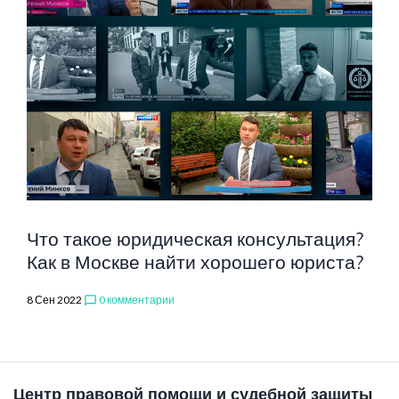
Что такое юридическая консультация?
Как в Москве найти хорошего юриста?
8 Сен 2022
0 комментарии
chat_bubble_outline
Центр правовой помощи и судебной защиты