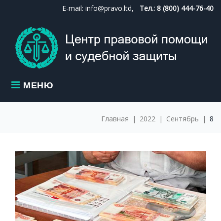
Skip
E-mail: info@pravo.ltd,
Тел.: 8 (800) 444-76-40
to
content
МЕНЮ
Главная
|
2022
|
Сентябрь
|
8
ДЕНЬ:
08.09.2022