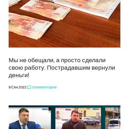
Мы не обещали, а просто сделали
свою работу. Пострадавшим вернули
деньги!
8 Сен 2022
0 комментарии
chat_bubble_outline