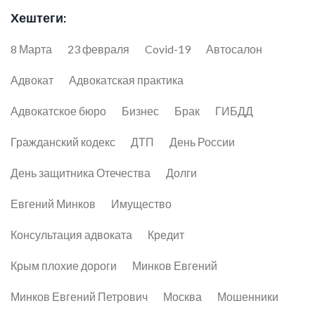
Хештеги:
8 Марта
23 февраля
Covid-19
Автосалон
Адвокат
Адвокатская практика
Адвокатское бюро
Бизнес
Брак
ГИБДД
Гражданский кодекс
ДТП
День России
День защитника Отечества
Долги
Евгений Минков
Имущество
Консультация адвоката
Кредит
Крым плохие дороги
Минков Евгений
Минков Евгений Петрович
Москва
Мошенники