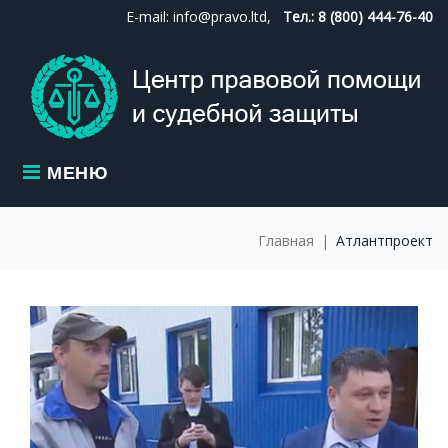
Skip
E-mail: info@pravo.ltd,
Тел.: 8 (800) 444-76-40
to
content
МЕНЮ
Главная
|
Атлантпроект
МЕТКА:
АТЛАНТПРОЕ