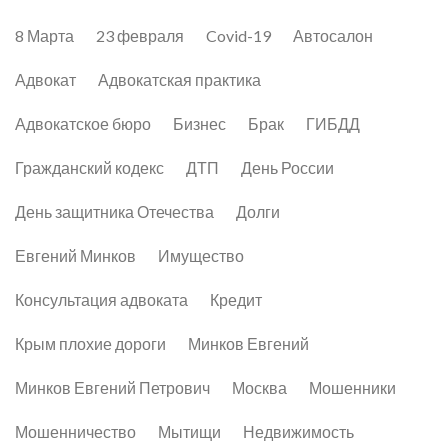
8 Марта
23 февраля
Covid-19
Автосалон
Адвокат
Адвокатская практика
Адвокатское бюро
Бизнес
Брак
ГИБДД
Гражданский кодекс
ДТП
День России
День защитника Отечества
Долги
Евгений Минков
Имущество
Консультация адвоката
Кредит
Крым плохие дороги
Минков Евгений
Минков Евгений Петрович
Москва
Мошенники
Мошенничество
Мытищи
Недвижимость