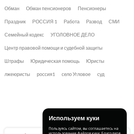
Обман
Обман пенсионеров
Пенсионеры
Праздник
РОССИЯ 1
Работа
Развод
СМИ
Семейный кодекс
УГОЛОВНОЕ ДЕЛО
Центр правовой помощи и судебной защиты
Штрафы
Юридическая помощь
Юристы
лжеюристы
россия1
село Угловое
суд
Используем куки
Пользуясь сайтом, вы соглашаетесь на
использование файлов куки. Благодаря