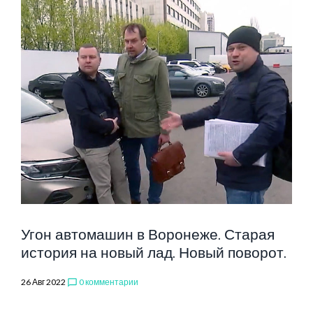
Угон автомашин в Воронеже. Старая
история на новый лад. Новый поворот.
26 Авг 2022
0 комментарии
chat_bubble_outline