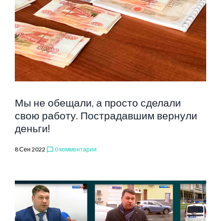
АЛЕКСЕЕВ
Мы не обещали, а просто сделали
свою работу. Пострадавшим вернули
деньги!
8 Сен 2022
0 комментарии
chat_bubble_outline