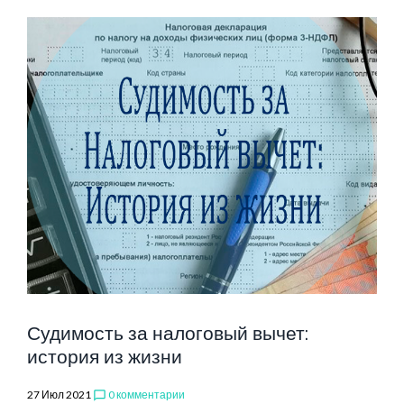
Судимость за налоговый вычет:
история из жизни
27 Июл 2021
0 комментарии
chat_bubble_outline