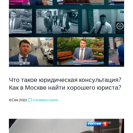
Что такое юридическая консультация?
Как в Москве найти хорошего юриста?
8 Сен 2022
0 комментарии
chat_bubble_outline