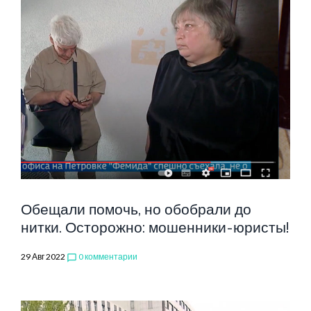
Обещали помочь, но обобрали до
нитки. Осторожно: мошенники-юристы!
29 Авг 2022
0 комментарии
chat_bubble_outline