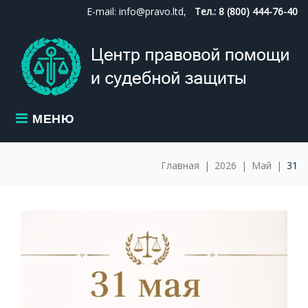
Skip
E-mail: info@pravo.ltd,
Тел.: 8 (800) 444-76-40
to
content
МЕНЮ
Главная
|
2026
|
Май
|
31
ДЕНЬ:
31.05.2026