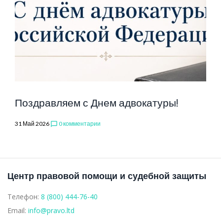
Поздравляем с Днем адвокатуры!
31 Май 2026
0 комментарии
chat_bubble_outline
Центр правовой помощи и судебной защиты
Телефон:
8 (800) 444-76-40
Email:
info@pravo.ltd