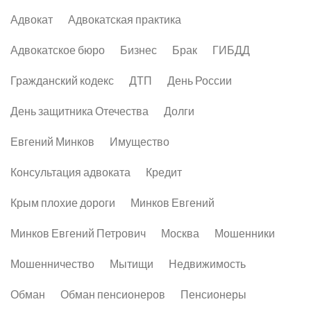
Адвокат
Адвокатская практика
Адвокатское бюро
Бизнес
Брак
ГИБДД
Гражданский кодекс
ДТП
День России
День защитника Отечества
Долги
Евгений Минков
Имущество
Консультация адвоката
Кредит
Крым плохие дороги
Минков Евгений
Минков Евгений Петрович
Москва
Мошенники
Мошенничество
Мытищи
Недвижимость
Обман
Обман пенсионеров
Пенсионеры