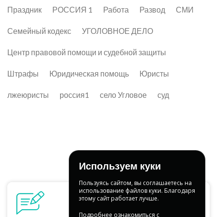
Праздник
РОССИЯ 1
Работа
Развод
СМИ
Семейный кодекс
УГОЛОВНОЕ ДЕЛО
Центр правовой помощи и судебной защиты
Штрафы
Юридическая помощь
Юристы
лжеюристы
россия1
село Угловое
суд
Используем куки
Пользуясь сайтом, вы соглашаетесь на
использование файлов куки. Благодаря
этому сайт работает лучше.
Подробнее ознакомиться с