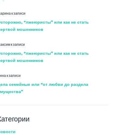
арина
к записи
сторожно, “лжеюристы” или как не стать
ертвой мошенников
аксим
к записи
сторожно, “лжеюристы” или как не стать
ертвой мошенников
нна
к записи
ела семейные или “от любви до раздела
мущества”
Категории
овости