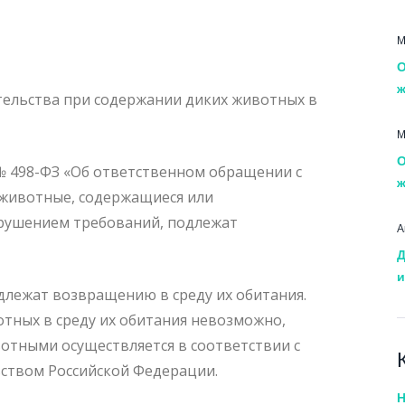
М
О
ж
тельства при содержании диких животных в
М
О
№ 498-ФЗ «Об ответственном обращении с
ж
 животные, содержащиеся или
арушением требований, подлежат
А
Д
и
лежат возвращению в среду их обитания.
отных в среду их обитания невозможно,
отными осуществляется в соответствии с
ством Российской Федерации.
Н