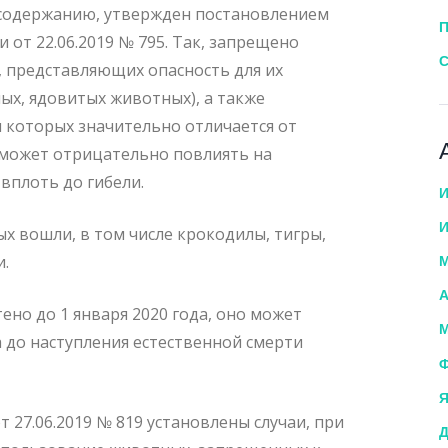
содержанию, утвержден постановлением
П
от 22.06.2019 № 795. Так, запрещено
С
 представляющих опасность для их
х, ядовитых животных), а также
 которых значительно отличается от
о может отрицательно повлиять на
вплоть до гибели.
И
И
х вошли, в том числе крокодилы, тигры,
и.
М
А
ено до 1 января 2020 года, оно может
М
 до наступления естественной смерти
Ф
Я
27.06.2019 № 819 установлены случаи, при
Д