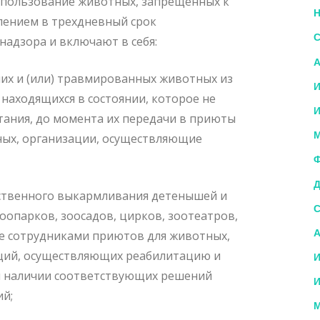
использование животных, запрещенных к
Н
лением в трехдневный срок
С
адзора и включают в себя:
А
их и (или) травмированных животных из
И
находящихся в состоянии, которое не
И
итания, до момента их передачи в приюты
М
ных, организации, осуществляющие
Ф
Д
сственного выкармливания детенышей и
С
опарков, зоосадов, цирков, зоотеатров,
А
же сотрудниками приютов для животных,
ций, осуществляющих реабилитацию и
И
и наличии соответствующих решений
И
ий;
М