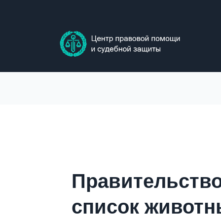
Skip
to
content
Правительство
список животн