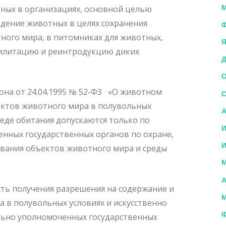
М
ных в организациях, основной целью
едение животных в целях сохранения
Ф
ного мира, в питомниках для животных,
Я
билитацию и реинтродукцию диких
Д
О
кона от 24.04.1995 № 52-ФЗ «О животном
С
ектов животного мира в полувольных
А
реде обитания допускаются только по
И
нных государственных органов по охране,
И
вания объектов животного мира и среды
М
А
ть получения разрешения на содержание и
М
 в полувольных условиях и искусственно
Ф
ально уполномоченных государственных