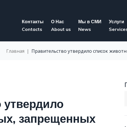
Контакты
О Нас
Мы в СМИ
Услуги
Contacts
About us
News
Service
Главная
|
Правительство утвердило список животн
S
 утвердило
f
ых, запрещенных