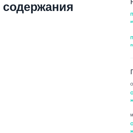
 содержания
П
и
П
п
О
О
ж
М
О
ж