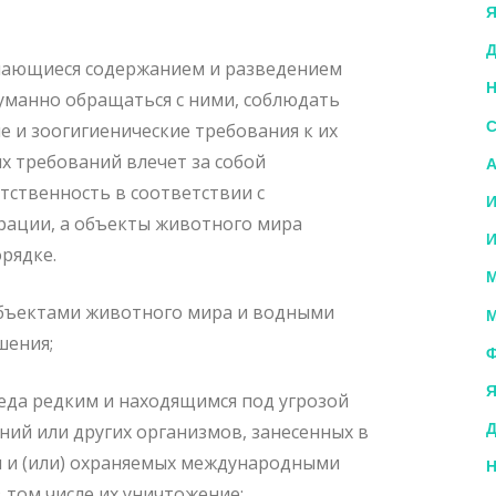
Я
Д
мающиеся содержанием и разведением
Н
уманно обращаться с ними, соблюдать
С
 и зоогигиенические требования к их
 требований влечет за собой
А
ственность в соответствии с
И
рации, а объекты животного мира
И
рядке.
М
объектами животного мира и водными
М
шения;
Ф
Я
еда редким и находящимся под угрозой
Д
ний или других организмов, занесенных в
и и (или) охраняемых международными
Н
 том числе их уничтожение;