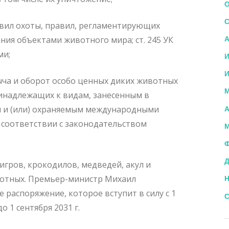
О
С
вил охоты, правил, регламентирующих
А
ния объектами животного мира; ст. 245 УК
ми;
И
И
ыча и оборот особо ценных диких животных
М
ринадлежащих к видам, занесенным в
и и (или) охраняемым международными
А
 соответствии с законодательством
М
Ф
Д
игров, крокодилов, медведей, акул и
вотных. Премьер-министр Михаил
Н
распоряжение, которое вступит в силу с 1
С
о 1 сентября 2031 г.