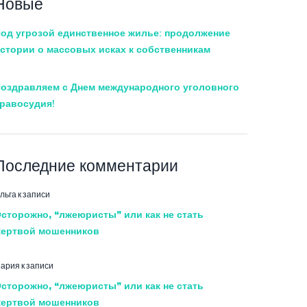
Новые
од угрозой единственное жилье: продолжение
стории о массовых исках к собственникам
оздравляем с Днем международного уголовного
равосудия!
Последние комментарии
льга
к записи
сторожно, “лжеюристы” или как не стать
ертвой мошенников
ария
к записи
сторожно, “лжеюристы” или как не стать
ертвой мошенников