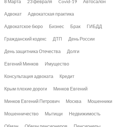
8 Марта
23 февраля
Covid-19
Автосалон
Адвокат
Адвокатская практика
Адвокатское бюро
Бизнес
Брак
ГИБДД
Гражданский кодекс
ДТП
День России
День защитника Отечества
Долги
Евгений Минков
Имущество
Консультация адвоката
Кредит
Крым плохие дороги
Минков Евгений
Минков Евгений Петрович
Москва
Мошенники
Мошенничество
Мытищи
Недвижимость
Обман
Обман пенсионеров
Пенсионеры