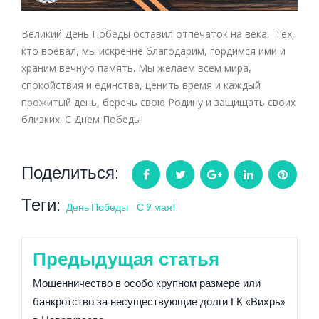
Великий День Победы оставил отпечаток на века. Тех,
кто воевал, мы искренне благодарим, гордимся ими и
храним вечную память. Мы желаем всем мира,
спокойствия и единства, ценить время и каждый
прожитый день, беречь свою Родину и защищать своих
близких. С Днем Победы!
Поделиться:
Facebook
Twitter
Google+
LinkedIn
Pintere
Теги:
День Победы
С 9 мая!
Навигация
Предыдущая статья
по
Мошенничество в особо крупном размере или
банкротство за несуществующие долги ГК «Вихрь»
записям