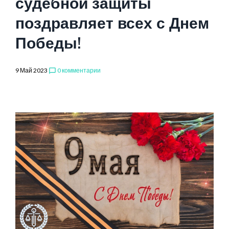
судебной защиты
поздравляет всех с Днем
Победы!
9 Май 2023
0 комментарии
chat_bubble_outline