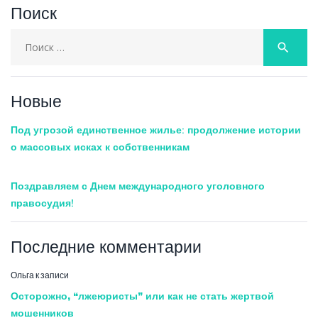
Поиск
Search
search
for:
Новые
Под угрозой единственное жилье: продолжение истории
о массовых исках к собственникам
Поздравляем с Днем международного уголовного
правосудия!
Последние комментарии
Ольга
к записи
Осторожно, “лжеюристы” или как не стать жертвой
мошенников