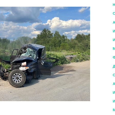
Н
С
А
И
И
М
Ф
Д
С
А
И
И
М