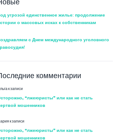
Новые
од угрозой единственное жилье: продолжение
стории о массовых исках к собственникам
оздравляем с Днем международного уголовного
равосудия!
Последние комментарии
льга
к записи
сторожно, “лжеюристы” или как не стать
ертвой мошенников
ария
к записи
сторожно, “лжеюристы” или как не стать
ертвой мошенников