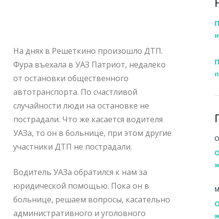
П
и
На днях в Решеткино произошло ДТП.
П
Фура въехала в УАЗ Патриот, недалеко
п
от остановки общественного
автотранспорта. По счастливой
случайности люди на остановке не
пострадали. Что же касается водителя
УАЗа, то он в больнице, при этом другие
О
участники ДТП не пострадали.
О
ж
Водитель УАЗа обратился к нам за
юридической помощью. Пока он в
М
больнице, решаем вопросы, касательно
О
административного и уголовного
ж