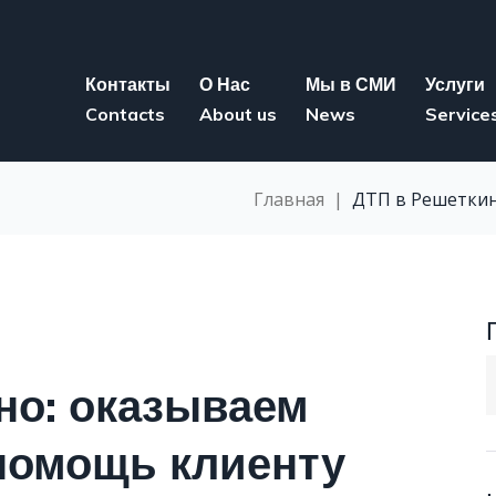
Контакты
О Нас
Мы в СМИ
Услуги
Contacts
About us
News
Service
Главная
|
ДТП в Решеткин
S
но: оказываем
f
помощь клиенту