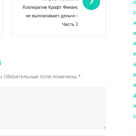
О
Кооператив Крафт Финанс
С
не выплачивает деньги –
А
Часть 2
И
И
М
й
А
М
н.
Обязательные поля помечены
*
Ф
Д
Н
С