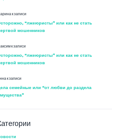
арина
к записи
сторожно, “лжеюристы” или как не стать
ертвой мошенников
аксим
к записи
сторожно, “лжеюристы” или как не стать
ертвой мошенников
нна
к записи
ела семейные или “от любви до раздела
мущества”
Категории
овости