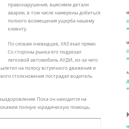
правонарушения, выясняем детали
аварии, в том числе намерены добиться
М
полного возмещения ущерба нашему
О
ж
клиенту.
М
По словам очевидцев, УАЗ ехал прямо.
О
Со стороны рынка его подрезал
ж
легковой автомобиль АУДИ, из-за чего
вылетел на полосу встречного движения и
А
бового столкновения пострадал водитель
Д
и
ыздоровления. Пока он находится на
, окажем полную юридическую помощь.
Н