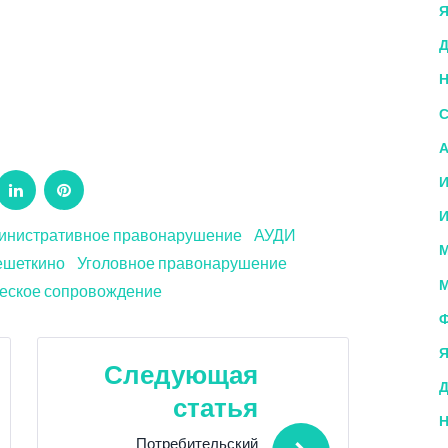
Я
Д
Н
С
А
И
ogle+
LinkedIn
Pinterest
И
инистративное правонарушение
АУДИ
М
ешеткино
Уголовное правонарушение
М
еское сопровождение
Ф
Я
Следующая
Д
статья
Н
Потребительский