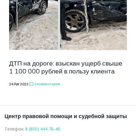
ХС60
ДТП на дороге: взыскан ущерб свыше
1 100 000 рублей в пользу клиента
24 Авг 2022
0 комментарии
chat_bubble_outline
Центр правовой помощи и судебной защиты
Телефон:
8 (800) 444-76-40