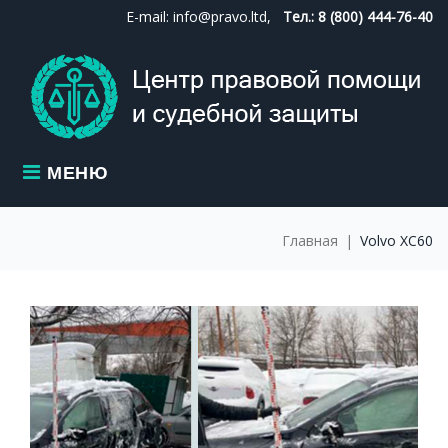
Skip
E-mail: info@pravo.ltd,
Тел.: 8 (800) 444-76-40
to
content
МЕНЮ
Главная
|
Volvo ХС60
МЕТКА:
VOLVO