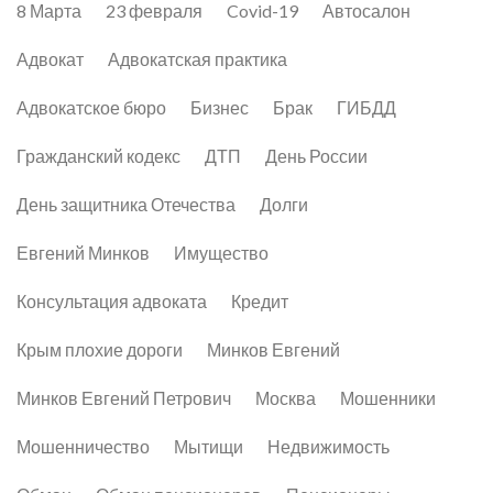
8 Марта
23 февраля
Covid-19
Автосалон
Адвокат
Адвокатская практика
Адвокатское бюро
Бизнес
Брак
ГИБДД
Гражданский кодекс
ДТП
День России
День защитника Отечества
Долги
Евгений Минков
Имущество
Консультация адвоката
Кредит
Крым плохие дороги
Минков Евгений
Минков Евгений Петрович
Москва
Мошенники
Мошенничество
Мытищи
Недвижимость