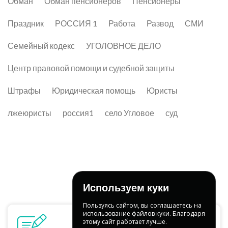
Обман
Обман пенсионеров
Пенсионеры
Праздник
РОССИЯ 1
Работа
Развод
СМИ
Семейный кодекс
УГОЛОВНОЕ ДЕЛО
Центр правовой помощи и судебной защиты
Штрафы
Юридическая помощь
Юристы
лжеюристы
россия1
село Угловое
суд
Используем куки
Пользуясь сайтом, вы соглашаетесь на
использование файлов куки. Благодаря
этому сайт работает лучше.