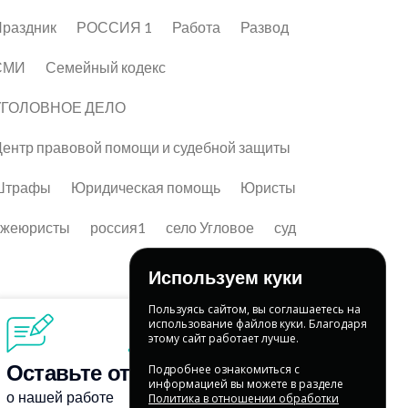
раздник
РОССИЯ 1
Работа
Развод
СМИ
Семейный кодекс
УГОЛОВНОЕ ДЕЛО
ентр правовой помощи и судебной защиты
Штрафы
Юридическая помощь
Юристы
лжеюристы
россия1
село Угловое
суд
Используем куки
Пользуясь сайтом, вы соглашаетесь на
использование файлов куки. Благодаря
этому сайт работает лучше.
Подробнее ознакомиться с
информацией вы можете в разделе
Политика в отношении обработки