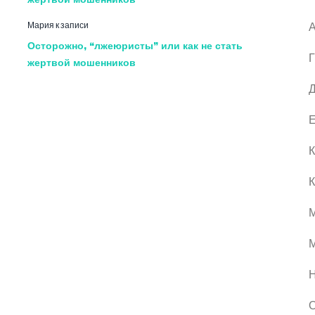
Мария
к записи
А
Осторожно, “лжеюристы” или как не стать
Г
жертвой мошенников
Д
Е
К
К
М
О