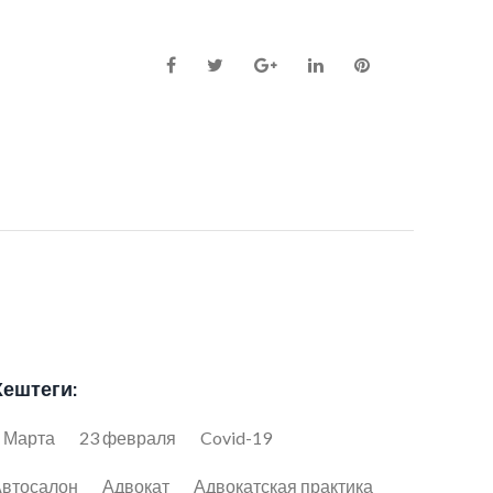
Facebook
Twitter
Google+
LinkedIn
Pinterest
Хештеги:
 Марта
23 февраля
Covid-19
втосалон
Адвокат
Адвокатская практика