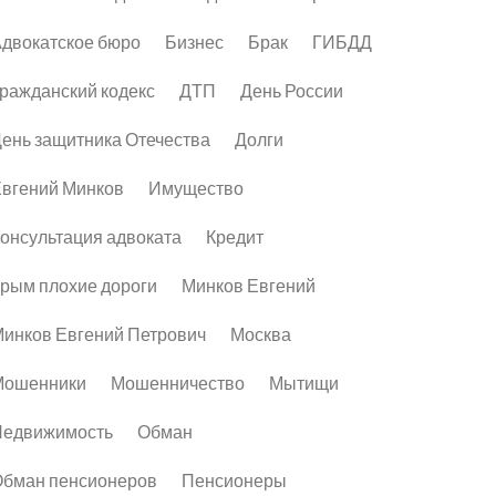
двокатское бюро
Бизнес
Брак
ГИБДД
ражданский кодекс
ДТП
День России
ень защитника Отечества
Долги
вгений Минков
Имущество
онсультация адвоката
Кредит
рым плохие дороги
Минков Евгений
инков Евгений Петрович
Москва
Мошенники
Мошенничество
Мытищи
Недвижимость
Обман
бман пенсионеров
Пенсионеры