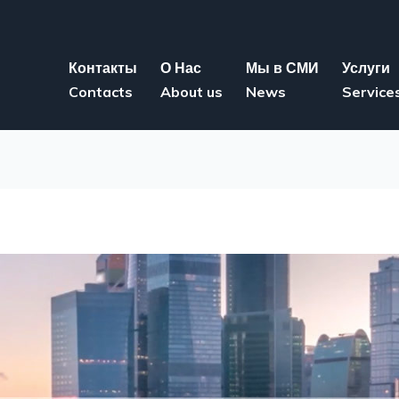
Контакты
О Нас
Мы в СМИ
Услуги
Contacts
About us
News
Service