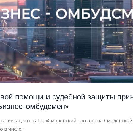
вой помощи и судебной защиты прин
Бизнес-омбудсмен»
ть звезд», что в ТЦ «Смоленский пассаж» на Смоленско
о в числе…