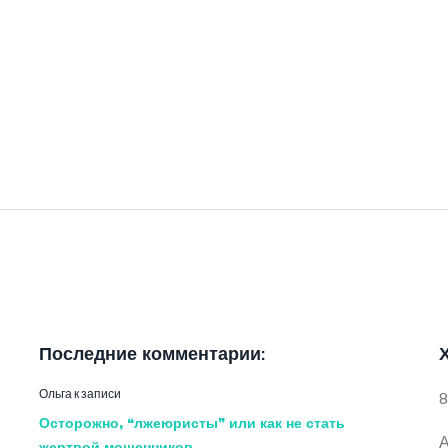
Последние комментарии:
Ольга
к записи
8
Осторожно, “лжеюристы” или как не стать
А
жертвой мошенников