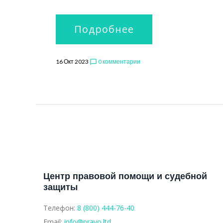
Подробнее
16 Окт 2023
0 комментарии
chat_bubble_outline
Центр правовой помощи и судебной
защиты
Телефон:
8 (800) 444-76-40
Email:
info@pravo.ltd