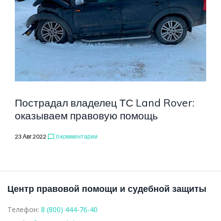
ROVER
Пострадал владелец ТС Land Rover:
оказываем правовую помощь
23 Авг 2022
0 комментарии
chat_bubble_outline
Центр правовой помощи и судебной защиты
Телефон:
8 (800) 444-76-40