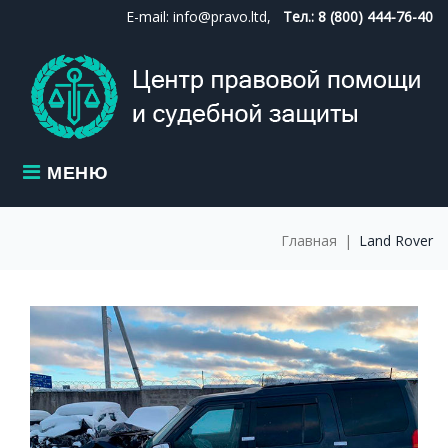
Skip
E-mail: info@pravo.ltd,
Тел.: 8 (800) 444-76-40
to
content
МЕНЮ
Главная
|
Land Rover
МЕТКА:
LAND