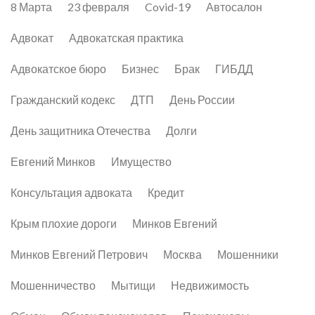
8 Марта
23 февраля
Covid-19
Автосалон
Адвокат
Адвокатская практика
Адвокатское бюро
Бизнес
Брак
ГИБДД
Гражданский кодекс
ДТП
День России
День защитника Отечества
Долги
Евгений Минков
Имущество
Консультация адвоката
Кредит
Крым плохие дороги
Минков Евгений
Минков Евгений Петрович
Москва
Мошенники
Мошенничество
Мытищи
Недвижимость