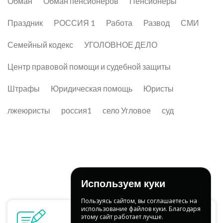
Обман
Обман пенсионеров
Пенсионеры
Праздник
РОССИЯ 1
Работа
Развод
СМИ
Семейный кодекс
УГОЛОВНОЕ ДЕЛО
Центр правовой помощи и судебной защиты
Штрафы
Юридическая помощь
Юристы
лжеюристы
россия1
село Угловое
суд
Используем куки
Пользуясь сайтом, вы соглашаетесь на
использование файлов куки. Благодаря
этому сайт работает лучше.