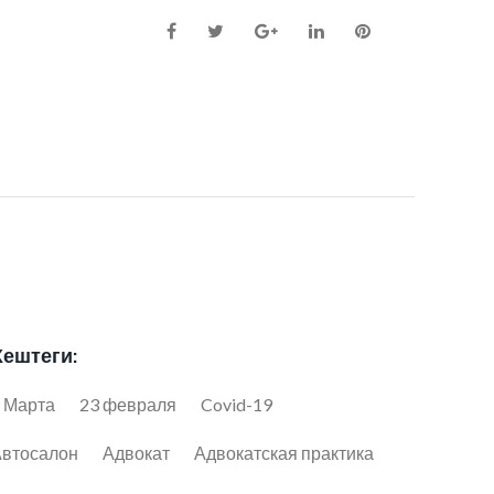
Facebook
Twitter
Google+
LinkedIn
Pinterest
Хештеги:
 Марта
23 февраля
Covid-19
втосалон
Адвокат
Адвокатская практика