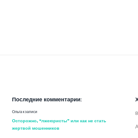
Последние комментарии:
Ольга
к записи
8
Осторожно, “лжеюристы” или как не стать
А
жертвой мошенников