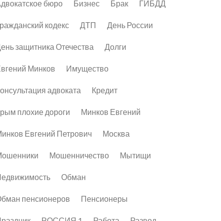
двокатское бюро
Бизнес
Брак
ГИБДД
ражданский кодекс
ДТП
День России
ень защитника Отечества
Долги
вгений Минков
Имущество
онсультация адвоката
Кредит
рым плохие дороги
Минков Евгений
инков Евгений Петрович
Москва
Мошенники
Мошенничество
Мытищи
Недвижимость
Обман
бман пенсионеров
Пенсионеры
раздник
РОССИЯ 1
Работа
Развод