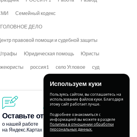
СМИ
Семейный кодекс
УГОЛОВНОЕ ДЕЛО
ентр правовой помощи и судебной защиты
Штрафы
Юридическая помощь
Юристы
лжеюристы
россия1
село Угловое
суд
Используем куки
Пользуясь сайтом, вы соглашаетесь на
использование файлов куки. Благодаря
этому сайт работает лучше.
Подробнее ознакомиться с
информацией вы можете в разделе
Политика в отношении обработки
персональных данных.