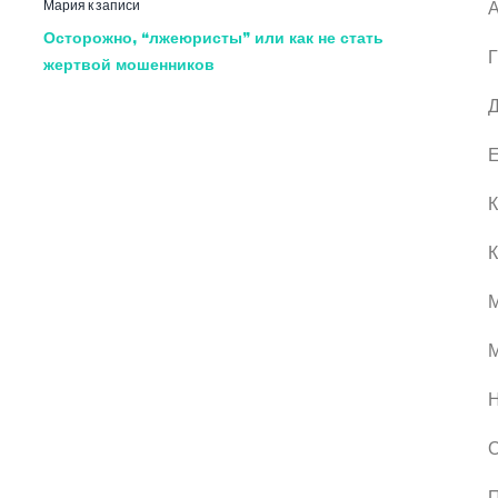
Мария
к записи
А
Осторожно, “лжеюристы” или как не стать
Г
жертвой мошенников
Д
Е
К
К
М
О
П