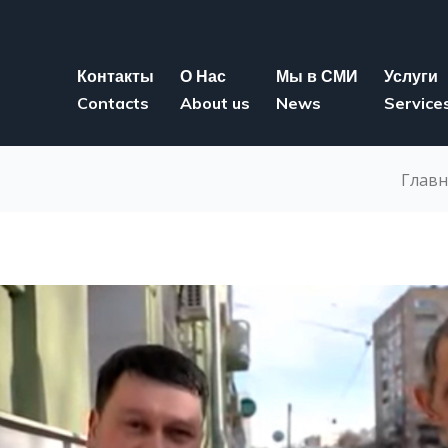
Контакты
О Нас
Мы в СМИ
Услуги
Contacts
About us
News
Service
Главн