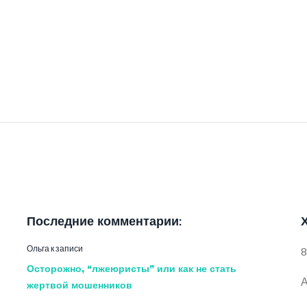
Последние комментарии:
Ольга
к записи
8
Осторожно, “лжеюристы” или как не стать
А
жертвой мошенников