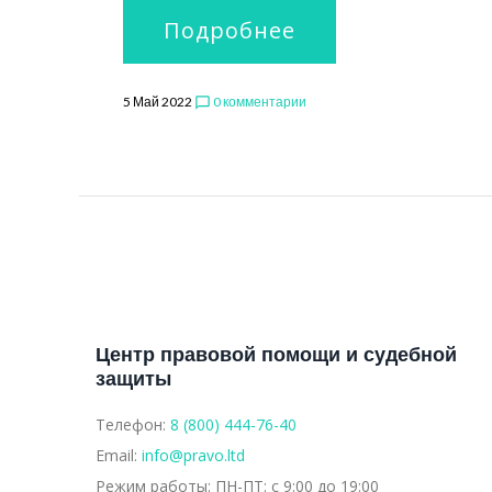
Подробнее
5 Май 2022
0 комментарии
chat_bubble_outline
Центр правовой помощи и судебной
защиты
Телефон:
8 (800) 444-76-40
Email:
info@pravo.ltd
Режим работы:
ПН-ПТ: с 9:00 до 19:00