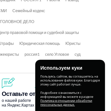
СМИ
Семейный кодекс
УГОЛОВНОЕ ДЕЛО
ентр правовой помощи и судебной защиты
Штрафы
Юридическая помощь
Юристы
лжеюристы
россия1
село Угловое
суд
Используем куки
Пользуясь сайтом, вы соглашаетесь на
использование файлов куки. Благодаря
этому сайт работает лучше.
Подробнее ознакомиться с
информацией вы можете в разделе
Политика в отношении обработки
персональных данных.