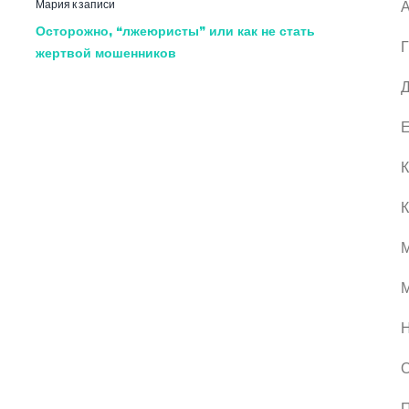
Мария
к записи
А
Осторожно, “лжеюристы” или как не стать
Г
жертвой мошенников
Д
Е
К
К
М
О
П