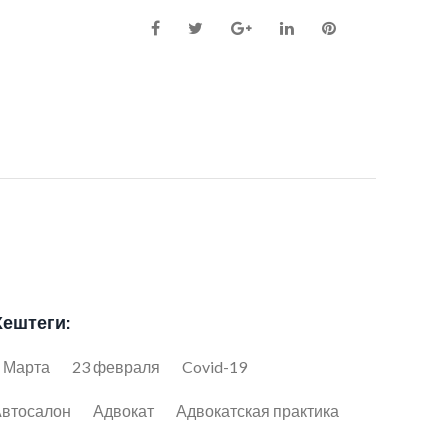
Facebook
Twitter
Google+
LinkedIn
Pinterest
Хештеги:
 Марта
23 февраля
Covid-19
втосалон
Адвокат
Адвокатская практика