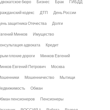
двокатское бюро
Бизнес
Брак
ГИБДД
ражданский кодекс
ДТП
День России
ень защитника Отечества
Долги
вгений Минков
Имущество
онсультация адвоката
Кредит
рым плохие дороги
Минков Евгений
инков Евгений Петрович
Москва
Мошенники
Мошенничество
Мытищи
Недвижимость
Обман
бман пенсионеров
Пенсионеры
раздник
РОССИЯ 1
Работа
Развод