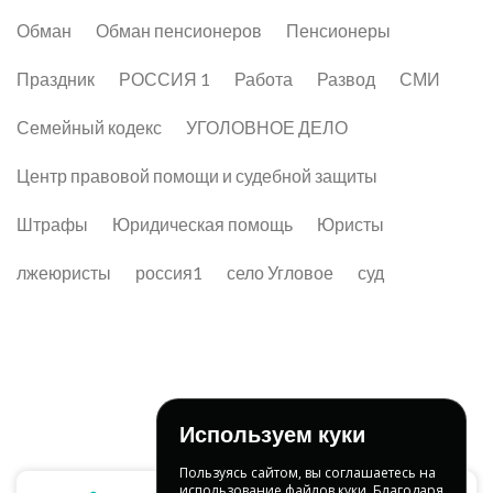
Обман
Обман пенсионеров
Пенсионеры
Праздник
РОССИЯ 1
Работа
Развод
СМИ
Семейный кодекс
УГОЛОВНОЕ ДЕЛО
Центр правовой помощи и судебной защиты
Штрафы
Юридическая помощь
Юристы
лжеюристы
россия1
село Угловое
суд
Используем куки
Пользуясь сайтом, вы соглашаетесь на
использование файлов куки. Благодаря