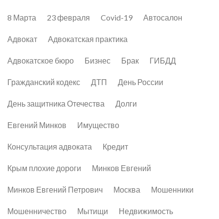
8 Марта
23 февраля
Covid-19
Автосалон
Адвокат
Адвокатская практика
Адвокатское бюро
Бизнес
Брак
ГИБДД
Гражданский кодекс
ДТП
День России
День защитника Отечества
Долги
Евгений Минков
Имущество
Консультация адвоката
Кредит
Крым плохие дороги
Минков Евгений
Минков Евгений Петрович
Москва
Мошенники
Мошенничество
Мытищи
Недвижимость