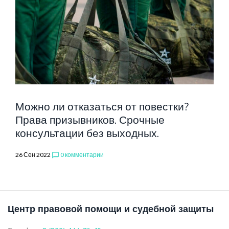
МОБИЛИЗАЦ
В
Можно ли отказаться от повестки?
Права призывников. Срочные
РОССИИ
консультации без выходных.
26 Сен 2022
0 комментарии
chat_bubble_outline
Центр правовой помощи и судебной защиты