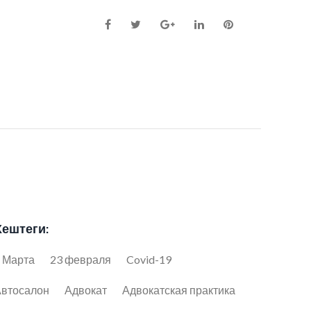
Facebook
Twitter
Google+
LinkedIn
Pinterest
Хештеги:
 Марта
23 февраля
Covid-19
втосалон
Адвокат
Адвокатская практика