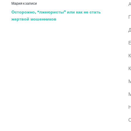
Мария
к записи
А
Осторожно, “лжеюристы” или как не стать
Г
жертвой мошенников
Д
Е
К
К
М
О