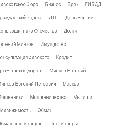
двокатское бюро
Бизнес
Брак
ГИБДД
ражданский кодекс
ДТП
День России
ень защитника Отечества
Долги
вгений Минков
Имущество
онсультация адвоката
Кредит
рым плохие дороги
Минков Евгений
инков Евгений Петрович
Москва
Мошенники
Мошенничество
Мытищи
Недвижимость
Обман
бман пенсионеров
Пенсионеры