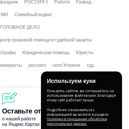
раздник
РОССИЯ 1
Работа
Развод
СМИ
Семейный кодекс
УГОЛОВНОЕ ДЕЛО
ентр правовой помощи и судебной защиты
Штрафы
Юридическая помощь
Юристы
лжеюристы
россия1
село Угловое
суд
Используем куки
Пользуясь сайтом, вы соглашаетесь на
использование файлов куки. Благодаря
этому сайт работает лучше.
Подробнее ознакомиться с
информацией вы можете в разделе
Политика в отношении обработки
персональных данных.