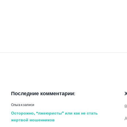
Последние комментарии:
Ольга
к записи
8
Осторожно, “лжеюристы” или как не стать
А
жертвой мошенников