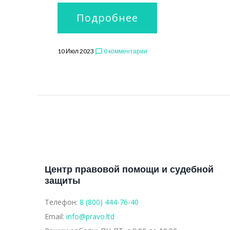
Подробнее
10 Июл 2023
0 комментарии
chat_bubble_outline
Центр правовой помощи и судебной
защиты
Телефон:
8 (800) 444-76-40
Email:
info@pravo.ltd