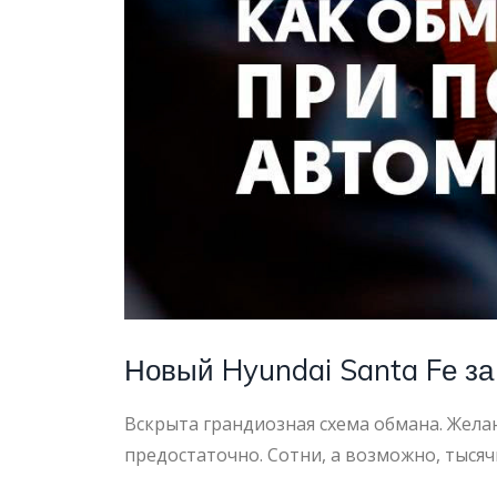
ХЁНДА
МОТОР
СНГ
Новый Hyundai Santa Fе за
Вскрыта грандиозная схема обмана. Жел
предостаточно. Сотни, а возможно, тыся