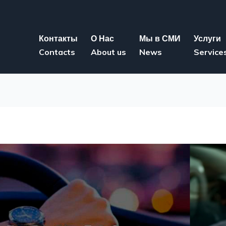
Контакты
О Нас
Мы в СМИ
Услуги
Contacts
About us
News
Service