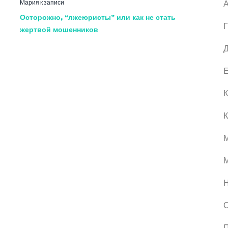
Мария
к записи
А
Осторожно, “лжеюристы” или как не стать
Г
жертвой мошенников
Д
Е
К
К
М
О
П