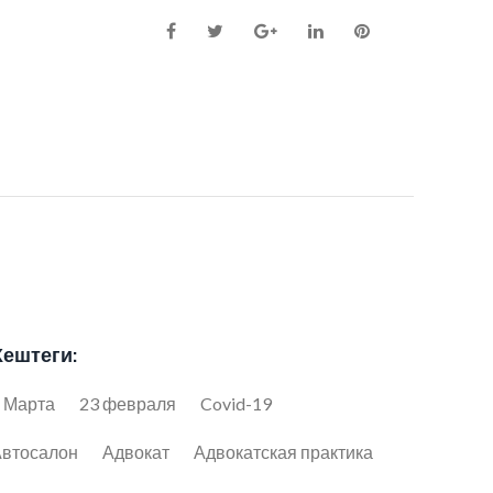
Facebook
Twitter
Google+
LinkedIn
Pinterest
Хештеги:
 Марта
23 февраля
Covid-19
втосалон
Адвокат
Адвокатская практика