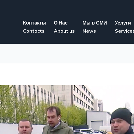
Контакты
О Нас
Мы в СМИ
Услуги
Contacts
About us
News
Service