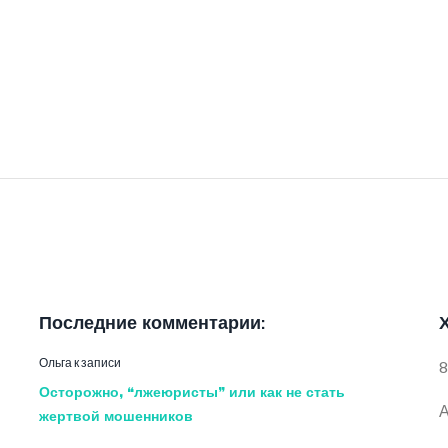
Последние комментарии:
Ольга
к записи
8
Осторожно, “лжеюристы” или как не стать
А
жертвой мошенников