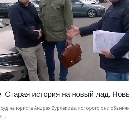
ИЕ
ОБИЛЕЙ
. Старая история на новый лад. Нов
суд на юриста Андрея Бурлакова, которого они обвиня
 к…