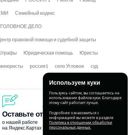
СМИ
Семейный кодекс
УГОЛОВНОЕ ДЕЛО
ентр правовой помощи и судебной защиты
Штрафы
Юридическая помощь
Юристы
лжеюристы
россия1
село Угловое
суд
Используем куки
Пользуясь сайтом, вы соглашаетесь на
использование файлов куки. Благодаря
этому сайт работает лучше.
Подробнее ознакомиться с
информацией вы можете в разделе
Политика в отношении обработки
персональных данных.