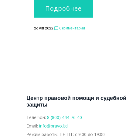
Подробнее
26 Авг 2022
0 комментарии
chat_bubble_outline
Центр правовой помощи и судебной
защиты
Телефон:
8 (800) 444-76-40
Email:
info@pravo.ltd
Режим работы:
ПН-ПТ: с 9:00 до 19:00