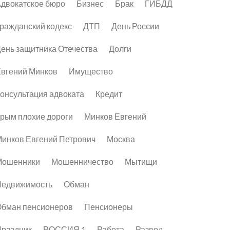
двокатское бюро
Бизнес
Брак
ГИБДД
ражданский кодекс
ДТП
День России
ень защитника Отечества
Долги
вгений Минков
Имущество
онсультация адвоката
Кредит
рым плохие дороги
Минков Евгений
инков Евгений Петрович
Москва
Мошенники
Мошенничество
Мытищи
Недвижимость
Обман
бман пенсионеров
Пенсионеры
раздник
РОССИЯ 1
Работа
Развод