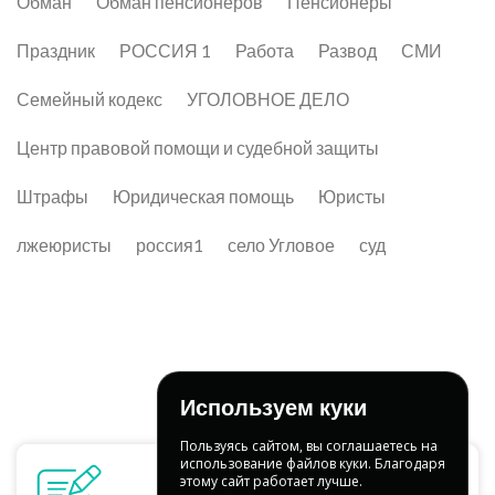
Обман
Обман пенсионеров
Пенсионеры
Праздник
РОССИЯ 1
Работа
Развод
СМИ
Семейный кодекс
УГОЛОВНОЕ ДЕЛО
Центр правовой помощи и судебной защиты
Штрафы
Юридическая помощь
Юристы
лжеюристы
россия1
село Угловое
суд
Используем куки
Пользуясь сайтом, вы соглашаетесь на
использование файлов куки. Благодаря
этому сайт работает лучше.