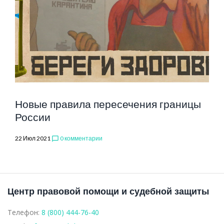
РФ
Новые правила пересечения границы
России
22 Июл 2021
0 комментарии
chat_bubble_outline
Центр правовой помощи и судебной защиты
Телефон:
8 (800) 444-76-40