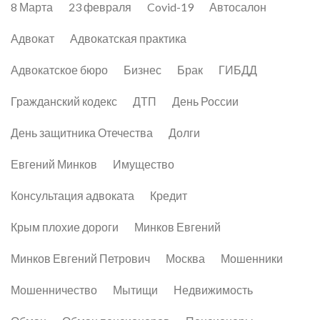
8 Марта
23 февраля
Covid-19
Автосалон
Адвокат
Адвокатская практика
Адвокатское бюро
Бизнес
Брак
ГИБДД
Гражданский кодекс
ДТП
День России
День защитника Отечества
Долги
Евгений Минков
Имущество
Консультация адвоката
Кредит
Крым плохие дороги
Минков Евгений
Минков Евгений Петрович
Москва
Мошенники
Мошенничество
Мытищи
Недвижимость