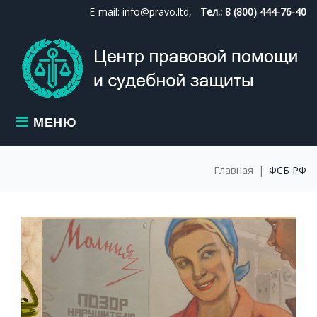
Skip
E-mail: info@pravo.ltd,
Тел.: 8 (800) 444-76-40
to
content
МЕНЮ
Главная
|
ФСБ РФ
МЕТКА:
ФСБ