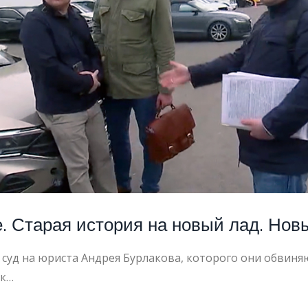
. Старая история на новый лад. Нов
суд на юриста Андрея Бурлакова, которого они обвиня
 к…