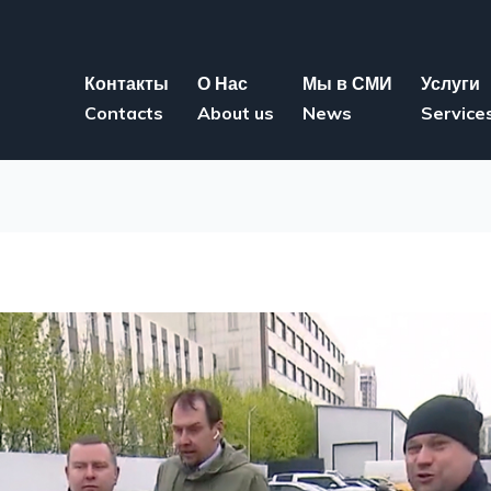
Контакты
О Нас
Мы в СМИ
Услуги
Contacts
About us
News
Service