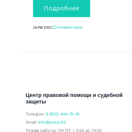
Подробнее
26 Авг 2022
0 комментарии
chat_bubble_outline
Центр правовой помощи и судебной
защиты
Телефон:
8 (800) 444-76-40
Email:
info@pravo.ltd
Режим работы:
ПН-ПТ: с 9:00 до 19:00