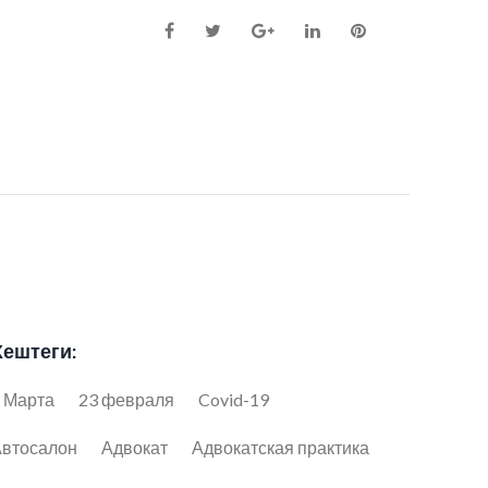
Facebook
Twitter
Google+
LinkedIn
Pinterest
Хештеги:
 Марта
23 февраля
Covid-19
втосалон
Адвокат
Адвокатская практика