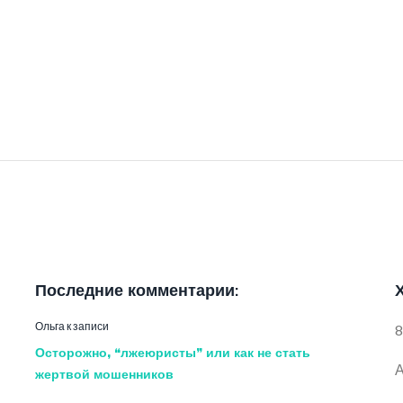
Последние комментарии:
Ольга
к записи
8
Осторожно, “лжеюристы” или как не стать
А
жертвой мошенников