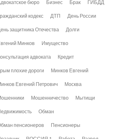
двокатское бюро
Бизнес
Брак
ГИБДД
ражданский кодекс
ДТП
День России
ень защитника Отечества
Долги
вгений Минков
Имущество
онсультация адвоката
Кредит
рым плохие дороги
Минков Евгений
инков Евгений Петрович
Москва
Мошенники
Мошенничество
Мытищи
Недвижимость
Обман
бман пенсионеров
Пенсионеры
раздник
РОССИЯ 1
Работа
Развод