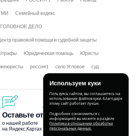
СМИ
Семейный кодекс
УГОЛОВНОЕ ДЕЛО
ентр правовой помощи и судебной защиты
Штрафы
Юридическая помощь
Юристы
лжеюристы
россия1
село Угловое
суд
Используем куки
Пользуясь сайтом, вы соглашаетесь на
использование файлов куки. Благодаря
этому сайт работает лучше.
Подробнее ознакомиться с
информацией вы можете в разделе
Политика в отношении обработки
персональных данных.