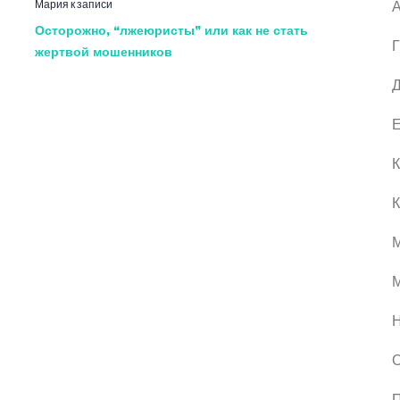
Мария
к записи
А
Осторожно, “лжеюристы” или как не стать
Г
жертвой мошенников
Д
Е
К
К
М
О
П