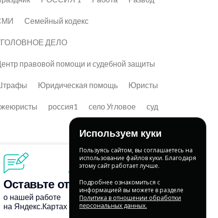
СМИ
Семейный кодекс
УГОЛОВНОЕ ДЕЛО
ентр правовой помощи и судебной защиты
Штрафы
Юридическая помощь
Юристы
лжеюристы
россия1
село Угловое
суд
Используем куки
Пользуясь сайтом, вы соглашаетесь на
использование файлов куки. Благодаря
этому сайт работает лучше.
Подробнее ознакомиться с
информацией вы можете в разделе
Политика в отношении обработки
персональных данных.