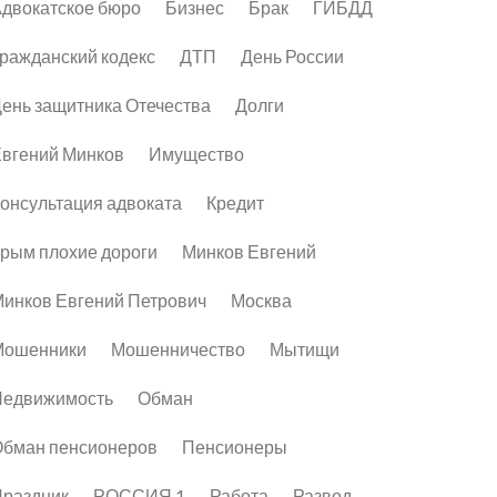
двокатское бюро
Бизнес
Брак
ГИБДД
ражданский кодекс
ДТП
День России
ень защитника Отечества
Долги
вгений Минков
Имущество
онсультация адвоката
Кредит
рым плохие дороги
Минков Евгений
инков Евгений Петрович
Москва
Мошенники
Мошенничество
Мытищи
Недвижимость
Обман
бман пенсионеров
Пенсионеры
раздник
РОССИЯ 1
Работа
Развод