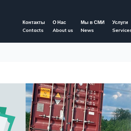
Контакты
О Нас
Мы в СМИ
Услуги
Contacts
About us
News
Service