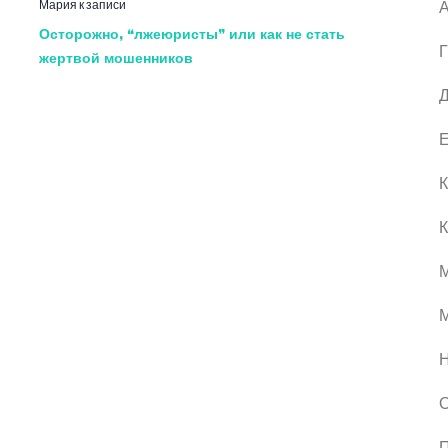
Мария
к записи
А
Осторожно, “лжеюристы” или как не стать
Г
жертвой мошенников
Д
Е
К
К
М
О
П