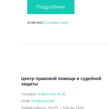
Подробнее
22 Авг 2022
0 комментарии
chat_bubble_outline
Центр правовой помощи и судебной
защиты
Телефон:
8 (800) 444-76-40
Email:
info@pravo.ltd
Режим работы:
ПН-ПТ: с 9:00 до 19:00