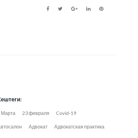
Facebook
Twitter
Google+
LinkedIn
Pinterest
Хештеги:
 Марта
23 февраля
Covid-19
втосалон
Адвокат
Адвокатская практика