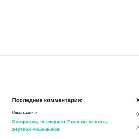
Последние комментарии:
Ольга
к записи
8
Осторожно, “лжеюристы” или как не стать
А
жертвой мошенников