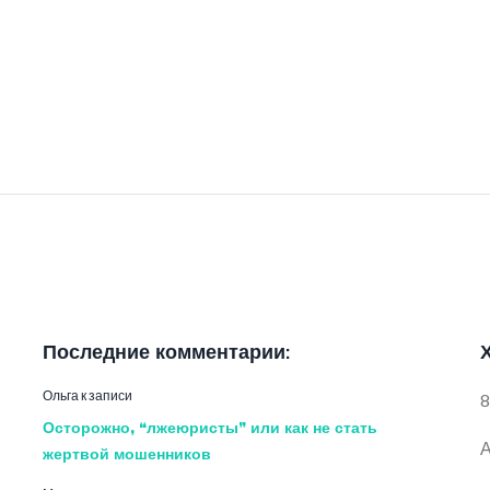
Последние комментарии:
Ольга
к записи
8
Осторожно, “лжеюристы” или как не стать
А
жертвой мошенников