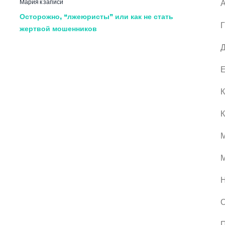
Мария
к записи
А
Осторожно, “лжеюристы” или как не стать
Г
жертвой мошенников
Д
Е
К
К
М
О
П