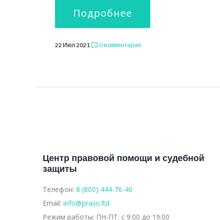
Подробнее
КРЫМУ
22 Июл 2021
0 комментарии
chat_bubble_outline
Центр правовой помощи и судебной
защиты
Телефон:
8 (800) 444-76-40
Email:
info@pravo.ltd
Режим работы:
ПН-ПТ: с 9:00 до 19:00