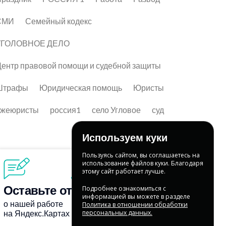
СМИ
Семейный кодекс
УГОЛОВНОЕ ДЕЛО
ентр правовой помощи и судебной защиты
Штрафы
Юридическая помощь
Юристы
лжеюристы
россия1
село Угловое
суд
Используем куки
Пользуясь сайтом, вы соглашаетесь на
использование файлов куки. Благодаря
этому сайт работает лучше.
Подробнее ознакомиться с
информацией вы можете в разделе
Политика в отношении обработки
персональных данных.