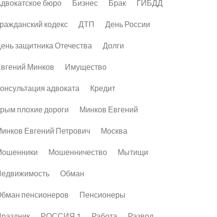
двокатское бюро
Бизнес
Брак
ГИБДД
ражданский кодекс
ДТП
День России
ень защитника Отечества
Долги
вгений Минков
Имущество
онсультация адвоката
Кредит
рым плохие дороги
Минков Евгений
инков Евгений Петрович
Москва
Мошенники
Мошенничество
Мытищи
Недвижимость
Обман
бман пенсионеров
Пенсионеры
раздник
РОССИЯ 1
Работа
Развод