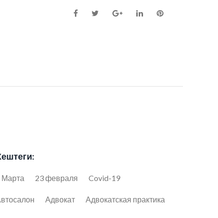
Facebook
Twitter
Google+
LinkedIn
Pinterest
Хештеги:
 Марта
23 февраля
Covid-19
втосалон
Адвокат
Адвокатская практика