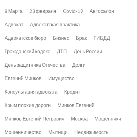
8 Марта
23 февраля
Covid-19
Автосалон
Адвокат
Адвокатская практика
Адвокатское бюро
Бизнес
Брак
ГИБДД
Гражданский кодекс
ДТП
День России
День защитника Отечества
Долги
Евгений Минков
Имущество
Консультация адвоката
Кредит
Крым плохие дороги
Минков Евгений
Минков Евгений Петрович
Москва
Мошенники
Мошенничество
Мытищи
Недвижимость