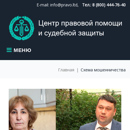
Skip
E-mail: info@pravo.ltd,
Тел.: 8 (800) 444-76-40
to
content
МЕНЮ
Главная
|
Схема мошенничества
МЕТКА:
СХЕМА