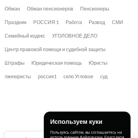
Обман
Обман пенсионеров
Пенсионеры
Праздник
РОССИЯ 1
Работа
Развод
СМИ
Семейный кодекс
УГОЛОВНОЕ ДЕЛО
Центр правовой помощи и судебной защиты
Штрафы
Юридическая помощь
Юристы
лжеюристы
россия1
село Угловое
суд
Используем куки
Пользуясь сайтом, вы соглашаетесь на
использование файлов куки. Благодаря