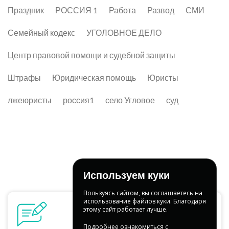
Праздник
РОССИЯ 1
Работа
Развод
СМИ
Семейный кодекс
УГОЛОВНОЕ ДЕЛО
Центр правовой помощи и судебной защиты
Штрафы
Юридическая помощь
Юристы
лжеюристы
россия1
село Угловое
суд
Используем куки
Пользуясь сайтом, вы соглашаетесь на
использование файлов куки. Благодаря
этому сайт работает лучше.
Подробнее ознакомиться с