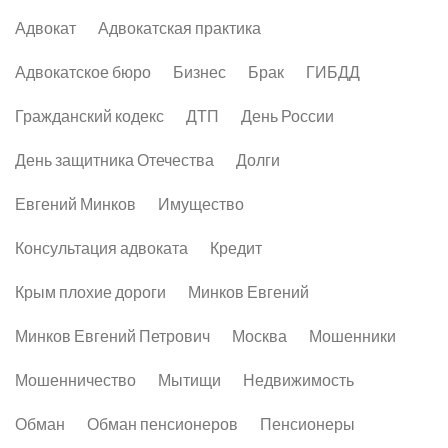
Адвокат
Адвокатская практика
Адвокатское бюро
Бизнес
Брак
ГИБДД
Гражданский кодекс
ДТП
День России
День защитника Отечества
Долги
Евгений Минков
Имущество
Консультация адвоката
Кредит
Крым плохие дороги
Минков Евгений
Минков Евгений Петрович
Москва
Мошенники
Мошенничество
Мытищи
Недвижимость
Обман
Обман пенсионеров
Пенсионеры