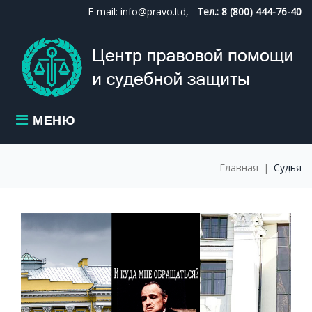
Skip
E-mail: info@pravo.ltd,
Тел.: 8 (800) 444-76-40
to
content
МЕНЮ
Главная
|
Судья
МЕТКА:
СУДЬЯ