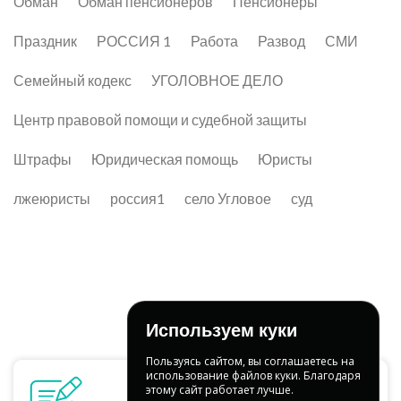
Обман
Обман пенсионеров
Пенсионеры
Праздник
РОССИЯ 1
Работа
Развод
СМИ
Семейный кодекс
УГОЛОВНОЕ ДЕЛО
Центр правовой помощи и судебной защиты
Штрафы
Юридическая помощь
Юристы
лжеюристы
россия1
село Угловое
суд
Используем куки
Пользуясь сайтом, вы соглашаетесь на
использование файлов куки. Благодаря
этому сайт работает лучше.