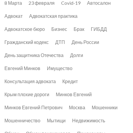
8 Марта
23 февраля
Covid-19
Автосалон
Адвокат
Адвокатская практика
Адвокатское бюро
Бизнес
Брак
ГИБДД
Гражданский кодекс
ДТП
День России
День защитника Отечества
Долги
Евгений Минков
Имущество
Консультация адвоката
Кредит
Крым плохие дороги
Минков Евгений
Минков Евгений Петрович
Москва
Мошенники
Мошенничество
Мытищи
Недвижимость