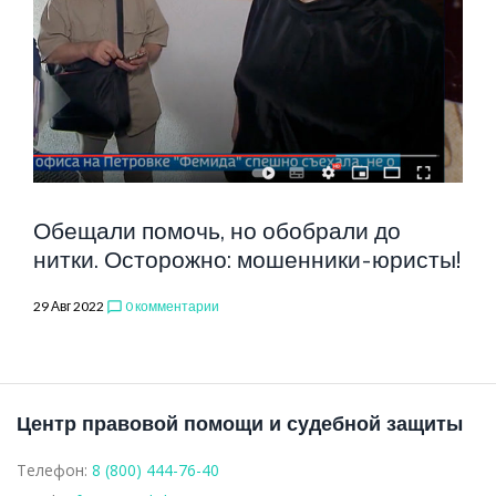
РАЗБИРАТЕЛ
Обещали помочь, но обобрали до
нитки. Осторожно: мошенники-юристы!
29 Авг 2022
0 комментарии
chat_bubble_outline
Центр правовой помощи и судебной защиты
Телефон:
8 (800) 444-76-40