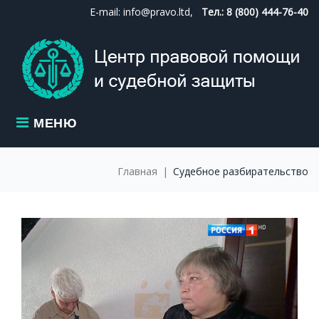
Skip
E-mail: info@pravo.ltd,
Тел.: 8 (800) 444-76-40
to
content
МЕНЮ
Главная
|
Судебное разбирательство
МЕТКА:
СУДЕБНОЕ