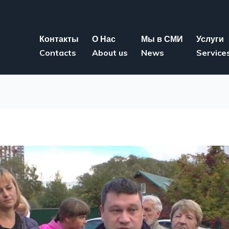
Контакты
О Нас
Мы в СМИ
Услуги
Contacts
About us
News
Service