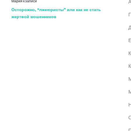
Мария
к записи
А
Осторожно, “лжеюристы” или как не стать
Г
жертвой мошенников
Д
Е
К
К
М
О
П