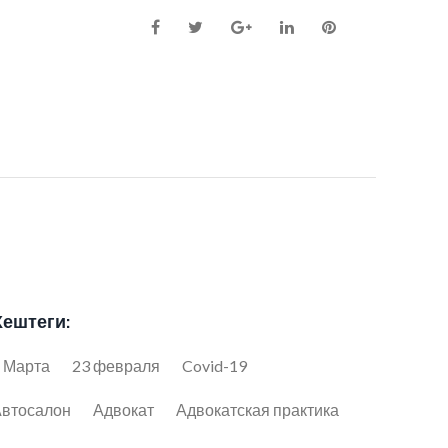
Facebook
Twitter
Google+
LinkedIn
Pinterest
Хештеги:
 Марта
23 февраля
Covid-19
втосалон
Адвокат
Адвокатская практика