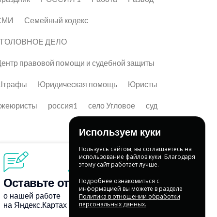
СМИ
Семейный кодекс
УГОЛОВНОЕ ДЕЛО
ентр правовой помощи и судебной защиты
Штрафы
Юридическая помощь
Юристы
лжеюристы
россия1
село Угловое
суд
Используем куки
Пользуясь сайтом, вы соглашаетесь на
использование файлов куки. Благодаря
этому сайт работает лучше.
Подробнее ознакомиться с
информацией вы можете в разделе
Политика в отношении обработки
персональных данных.