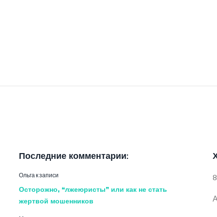
Последние комментарии:
Ольга
к записи
8
Осторожно, “лжеюристы” или как не стать
А
жертвой мошенников