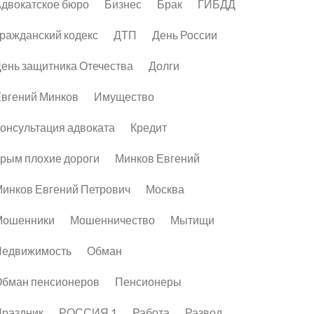
двокатское бюро
Бизнес
Брак
ГИБДД
ражданский кодекс
ДТП
День России
ень защитника Отечества
Долги
вгений Минков
Имущество
онсультация адвоката
Кредит
рым плохие дороги
Минков Евгений
инков Евгений Петрович
Москва
Мошенники
Мошенничество
Мытищи
Недвижимость
Обман
бман пенсионеров
Пенсионеры
раздник
РОССИЯ 1
Работа
Развод