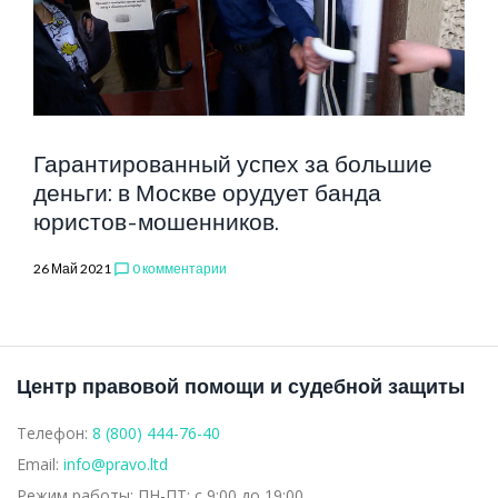
КОМИТЕТ
Гарантированный успех за большие
деньги: в Москве орудует банда
юристов-мошенников.
26 Май 2021
0 комментарии
chat_bubble_outline
Центр правовой помощи и судебной защиты
Телефон:
8 (800) 444-76-40
Email:
info@pravo.ltd
Режим работы:
ПН-ПТ: с 9:00 до 19:00