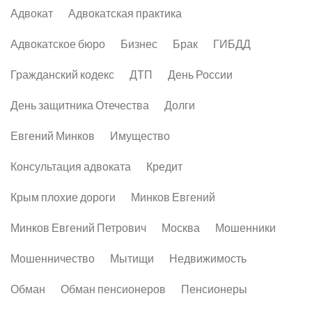
Адвокат
Адвокатская практика
Адвокатское бюро
Бизнес
Брак
ГИБДД
Гражданский кодекс
ДТП
День России
День защитника Отечества
Долги
Евгений Минков
Имущество
Консультация адвоката
Кредит
Крым плохие дороги
Минков Евгений
Минков Евгений Петрович
Москва
Мошенники
Мошенничество
Мытищи
Недвижимость
Обман
Обман пенсионеров
Пенсионеры