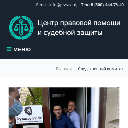
Skip
E-mail: info@pravo.ltd,
Тел.: 8 (800) 444-76-40
to
content
МЕНЮ
Главная
|
Следственный комитет
МЕТКА:
СЛЕДСТВЕН