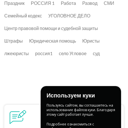
Праздник
РОССИЯ 1
Работа
Развод
СМИ
Семейный кодекс
УГОЛОВНОЕ ДЕЛО
Центр правовой помощи и судебной защиты
Штрафы
Юридическая помощь
Юристы
лжеюристы
россия1
село Угловое
суд
Используем куки
Пользуясь сайтом, вы соглашаетесь на
использование файлов куки. Благодаря
этому сайт работает лучше.
Подробнее ознакомиться с